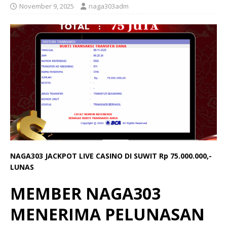
November 9, 2025
naga303adm
NAGA303 JACKPOT LIVE CASINO DI SUWIT Rp 75.000.000,-
LUNAS
MEMBER NAGA303
MENERIMA PELUNASAN