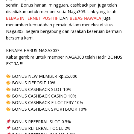
sendiri. Bonus harian, mingguan, cashback pun juga telah
disediakan untuk member setia Naga303. Link yang telah
BEBAS INTERNET
POSITIF
DAN
BEBAS NAWALA
juga
menambah kemudahan pemain dalam menelusuri situs
Naga303. Segera bergabung dan rasakan keseruan bermain
bersama kami.
KENAPA HARUS NAGA303?
Kabar gembira untuk member NAGA303 telah Hadir BONUS
EXTRA !!!
BONUS NEW MEMBER Rp.25,000
BONUS DEPOSIT 10%
BONUS CASHBACK SLOT 10%
BONUS CASHBACK CASINO 10%
BONUS CASHBACK E-LOTTERY 10%
BONUS CASHBACK SPORTBOOK 10%
BONUS REFERRAL SLOT 0.5%
BONUS REFERRAL TOGEL 2%