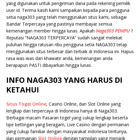
yang digunakan untuk pengiriman dana pada rekening pemilik
user id. Terima kasih kami sampaikan kepada para pengguna
setia naga303 yang telah menggunakan situs kami, sebagai
Bandar Terpercaya yang pastinya membayar semua
kemenangan member hingga lunas. Apakah
Naga303
PENIPU
?
Reputasi “NAGA303 TERPERCAYA” sudah sangat melekat.
puluhan hingga ratusan ribu pengguna setia NAGA303 tetap
menggunakan situs terbesar dan terbaik di Indonesia ini. Hapus
rasa was-was dan khawatir anda, kemenangan anda
berapapun PASTI dibayarkan hingga lunas.
INFO NAGA303 YANG HARUS DI
KETAHUI
Situs Togel Online
, Casino Online, dan Slot Online yang
lengkap dan terpercaya di Indonesia hanya di Naga303.
Berbagai macam Pasaran togel yang cukup lengkap beserta
tipe bettingan yang beragam, Live Casino dengan permainan
yang cukup familiar dengan masyarakat indonesia tentunya,
dan permainan
Slot Online
dengan tampilan yang menarik