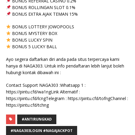
BONUS REFERRAL CASINO 0.2%
BONUS ROLLINGAN SLOT 0.1%
BONUS EXTRA AJAK TEMAN 15%
BONUS LOTTERY JOWOPOOLS
BONUS MYSTERY BOX
BONUS LUCKY SPIN
BONUS 5 LUCKY BALL
Ayo segera daftarkan diri anda pada situs terpercaya kami
hanya di NAGA303. Untuk info pendaftaran lebih lanjut boleh
hubungi kontak dibawah ini :
Contact Support NAGA303 :Whatsapp 1 :
https://pintu.cfd/wa1ngLink Alternatif :
https://pintu.cfd/lcngTelegram : https://pintu.cfd/tofngChannel :
https://pintu.cfd/tchng
#ANTIRUNGKAD
#NAGA303LOGIN #NAGAJACKPOT