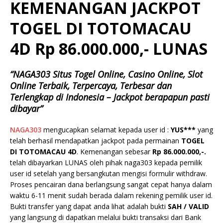
KEMENANGAN JACKPOT
TOGEL DI TOTOMACAU
4D Rp 86.000.000,- LUNAS
“NAGA303 Situs Togel Online, Casino Online, Slot
Online Terbaik, Terpercaya, Terbesar dan
Terlengkap di Indonesia – Jackpot berapapun pasti
dibayar”
NAGA303
mengucapkan selamat kepada user id :
YUS***
yang
telah berhasil mendapatkan jackpot pada permainan
TOGEL
DI TOTOMACAU 4D
. Kemenangan sebesar
Rp
86.000.000
,-.
telah dibayarkan LUNAS oleh pihak naga303 kepada pemilik
user id setelah yang bersangkutan mengisi formulir withdraw.
Proses pencairan dana berlangsung sangat cepat hanya dalam
waktu 6-11 menit sudah berada dalam rekening pemilik user id.
Bukti transfer yang dapat anda lihat adalah bukti
SAH / VALID
yang langsung di dapatkan melalui bukti transaksi dari Bank