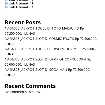
Link Alternatif
2
Link Alternatif 3
Recent Posts
NAGA303 JACKPOT TOGEL DI TOTO MACAU 4D Rp
67.250.000,- LUNAS
NAGA303 JACKPOT SLOT DI COSMIC FRUITS Rp 72.500.000,-
LUNAS
NAGA303 JACKPOT TOGEL DI JOWOPOOLS Rp 90.250.000,-
LUNAS
NAGA303 JACKPOT SLOT DI LAMP OF CORNUCOPIA Rp
60.000.000,- LUNAS
NAGA303 JACKPOT SLOT DI SODA MAN Rp 75.500.000,-
LUNAS
Recent Comments
No comments to show.