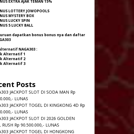
NUS EXTRA AJAK TEMAN 15%
NUS LOTTERY JOWOPOOLS
NUS MYSTERY BOX
NUS LUCKY SPIN
NUS 5 LUCKY BALL
uruan dapatkan bonus bonus nya dan daftar
AGA303
Alternatif NAGA303 :
nk Alternatif
1
nk Alternatif
2
k Alternatif 3
cent Posts
303 JACKPOT SLOT DI SODA MAN Rp
00.000,- LUNAS
303 JACKPOT TOGEL DI KINGKONG 4D Rp
50.000,- LUNAS
303 JACKPOT SLOT DI 2026 GOLDEN
 RUSH Rp 90.500.000,- LUNAS
303 JACKPOT TOGEL DI HONGKONG