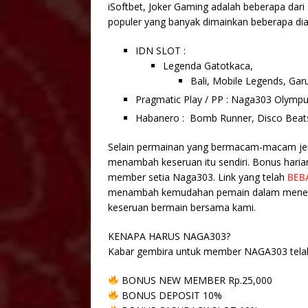
iSoftbet, Joker Gaming adalah beberapa dari s
populer yang banyak dimainkan beberapa dian
IDN SLOT :
Legenda Gatotkaca,
Bali, Mobile Legends, Ga
Pragmatic Play / PP : Naga303 Olympu
Habanero : Bomb Runner, Disco Beats
Selain permainan yang bermacam-macam je
menambah keseruan itu sendiri. Bonus haria
member setia Naga303. Link yang telah
BEB
menambah kemudahan pemain dalam menelus
keseruan bermain bersama kami.
KENAPA HARUS NAGA303?
Kabar gembira untuk member NAGA303 telah
BONUS NEW MEMBER Rp.25,000
BONUS DEPOSIT 10%