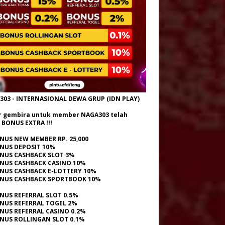
303 - INTERNASIONAL DEWA GRUP (IDN PLAY)
r gembira untuk member NAGA303 telah
 BONUS EXTRA !!!
NUS NEW MEMBER RP. 25,000
NUS DEPOSIT 10%
NUS CASHBACK SLOT 3%
NUS CASHBACK CASINO 10%
NUS CASHBACK E-LOTTERY 10%
NUS CASHBACK SPORTBOOK 10%
NUS REFERRAL SLOT 0.5%
NUS REFERRAL TOGEL 2%
NUS REFERRAL CASINO 0.2%
NUS ROLLINGAN SLOT 0.1%