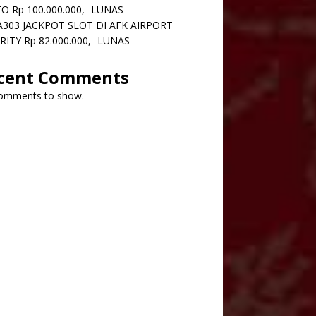
O Rp 100.000.000,- LUNAS
303 JACKPOT SLOT DI AFK AIRPORT
RITY Rp 82.000.000,- LUNAS
cent Comments
omments to show.