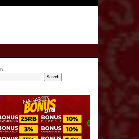
ch
Search