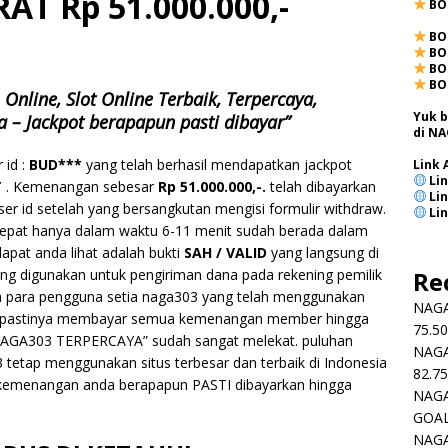
T Rp 51.000.000,-
BO
BO
BO
BO
BO
Online, Slot Online Terbaik, Terpercaya,
Yuk b
a – Jackpot berapapun pasti dibayar”
di N
id :
BUD***
yang telah berhasil mendapatkan jackpot
Link 
Li
T
. Kemenangan sebesar
Rp 51.000.000,-.
telah dibayarkan
Li
er id setelah yang bersangkutan mengisi formulir withdraw.
Lin
cepat hanya dalam waktu 6-11 menit sudah berada dalam
 dapat anda lihat adalah bukti
SAH / VALID
yang langsung di
yang digunakan untuk pengiriman dana pada rekening pemilik
Re
da para pengguna setia naga303 yang telah menggunakan
NAGA
ng pastinya membayar semua kemenangan member hingga
75.5
NAGA303 TERPERCAYA” sudah sangat melekat. puluhan
NAGA
 tetap menggunakan situs terbesar dan terbaik di Indonesia
82.7
, kemenangan anda berapapun PASTI dibayarkan hingga
NAGA
GOAL
NAGA