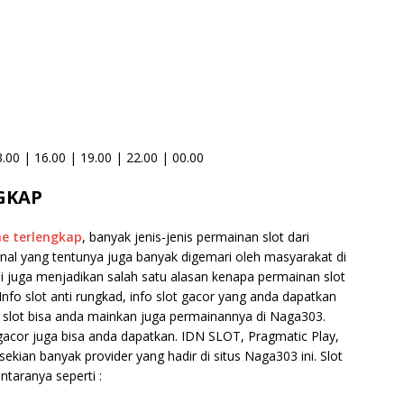
3.00 | 16.00 | 19.00 | 22.00 | 00.00
GKAP
ne terlengkap
, banyak jenis-jenis permainan slot dari
ional yang tentunya juga banyak digemari oleh masyarakat di
i juga menjadikan salah satu alasan kenapa permainan slot
Info slot anti rungkad, info slot gacor yang anda dapatkan
 slot bisa anda mainkan juga permainannya di Naga303.
gacor juga bisa anda dapatkan. IDN SLOT, Pragmatic Play,
ekian banyak provider yang hadir di situs Naga303 ini. Slot
taranya seperti :