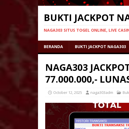
BUKTI JACKPOT N
NAGA303 SITUS TOGEL ONLINE, LIVE CAS
BERANDA
BUKTI JACKPOT NAGA303
NAGA303 JACKPOT
77.000.000,- LUNA
October 12, 2025
naga303adm
Buk