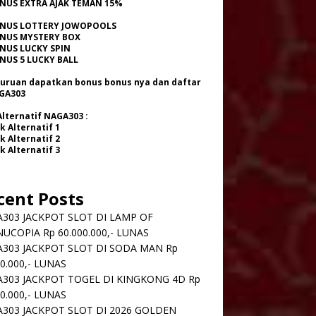
NUS EXTRA AJAK TEMAN 15%
NUS LOTTERY JOWOPOOLS
NUS MYSTERY BOX
NUS LUCKY SPIN
NUS 5 LUCKY BALL
uruan dapatkan bonus bonus nya dan daftar
AGA303
Alternatif NAGA303 :
nk Alternatif
1
nk Alternatif
2
k Alternatif 3
cent Posts
303 JACKPOT SLOT DI LAMP OF
UCOPIA Rp 60.000.000,- LUNAS
303 JACKPOT SLOT DI SODA MAN Rp
00.000,- LUNAS
303 JACKPOT TOGEL DI KINGKONG 4D Rp
50.000,- LUNAS
303 JACKPOT SLOT DI 2026 GOLDEN