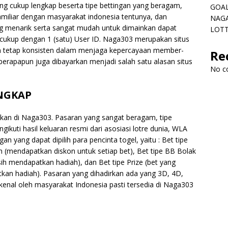
g cukup lengkap beserta tipe bettingan yang beragam,
GOAL
miliar dengan masyarakat indonesia tentunya, dan
NAGA
g menarik serta sangat mudah untuk dimainkan dapat
LOTT
cukup dengan 1 (satu) User ID. Naga303 merupakan situs
hun tetap konsisten dalam menjaga kepercayaan member-
Re
erapapun juga dibayarkan menjadi salah satu alasan situs
No c
ENGKAP
ukan di Naga303. Pasaran yang sangat beragam, tipe
ikuti hasil keluaran resmi dari asosiasi lotre dunia, WLA
gan yang dapat dipilih para pencinta togel, yaitu : Bet tipe
on (mendapatkan diskon untuk setiap bet), Bet tipe BB Bolak
masih mendapatkan hadiah), dan Bet tipe Prize (bet yang
atkan hadiah). Pasaran yang dihadirkan ada yang 3D, 4D,
kenal oleh masyarakat Indonesia pasti tersedia di Naga303