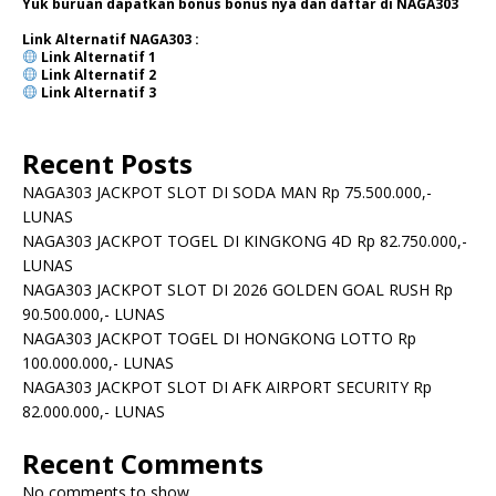
Yuk buruan dapatkan bonus bonus nya dan daftar di NAGA303
Link Alternatif NAGA303 :
Link Alternatif
1
Link Alternatif
2
Link Alternatif 3
Recent Posts
NAGA303 JACKPOT SLOT DI SODA MAN Rp 75.500.000,-
LUNAS
NAGA303 JACKPOT TOGEL DI KINGKONG 4D Rp 82.750.000,-
LUNAS
NAGA303 JACKPOT SLOT DI 2026 GOLDEN GOAL RUSH Rp
90.500.000,- LUNAS
NAGA303 JACKPOT TOGEL DI HONGKONG LOTTO Rp
100.000.000,- LUNAS
NAGA303 JACKPOT SLOT DI AFK AIRPORT SECURITY Rp
82.000.000,- LUNAS
Recent Comments
No comments to show.