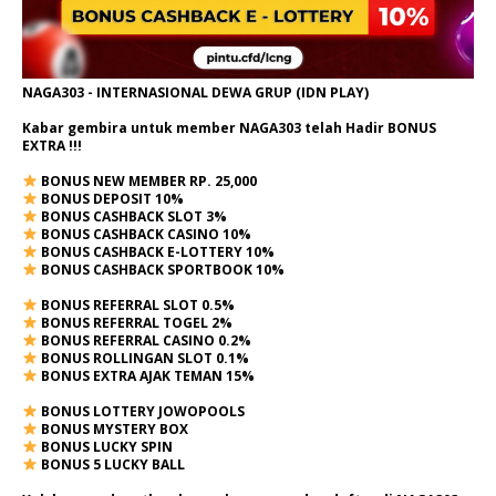
NAGA303 - INTERNASIONAL DEWA GRUP (IDN PLAY)
Kabar gembira untuk member NAGA303 telah Hadir BONUS
EXTRA !!!
BONUS NEW MEMBER RP. 25,000
BONUS DEPOSIT 10%
BONUS CASHBACK SLOT 3%
BONUS CASHBACK CASINO 10%
BONUS CASHBACK E-LOTTERY 10%
BONUS CASHBACK SPORTBOOK 10%
BONUS REFERRAL SLOT 0.5%
BONUS REFERRAL TOGEL 2%
BONUS REFERRAL CASINO 0.2%
BONUS ROLLINGAN SLOT 0.1%
BONUS EXTRA AJAK TEMAN 15%
BONUS LOTTERY JOWOPOOLS
BONUS MYSTERY BOX
BONUS LUCKY SPIN
BONUS 5 LUCKY BALL