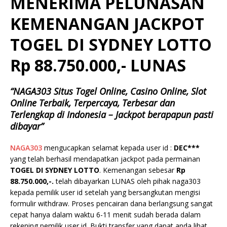
MENERIMA PELUNASAN
KEMENANGAN JACKPOT
TOGEL DI SYDNEY LOTTO
Rp 88.750.000,- LUNAS
“NAGA303 Situs Togel Online, Casino Online, Slot
Online Terbaik, Terpercaya, Terbesar dan
Terlengkap di Indonesia – Jackpot berapapun pasti
dibayar”
NAGA303
mengucapkan selamat kepada user id :
DEC***
yang telah berhasil mendapatkan jackpot pada permainan
TOGEL DI SYDNEY LOTTO
. Kemenangan sebesar
Rp
88.750.000,-.
telah dibayarkan LUNAS oleh pihak naga303
kepada pemilik user id setelah yang bersangkutan mengisi
formulir withdraw. Proses pencairan dana berlangsung sangat
cepat hanya dalam waktu 6-11 menit sudah berada dalam
rekening pemilik user id. Bukti transfer yang dapat anda lihat