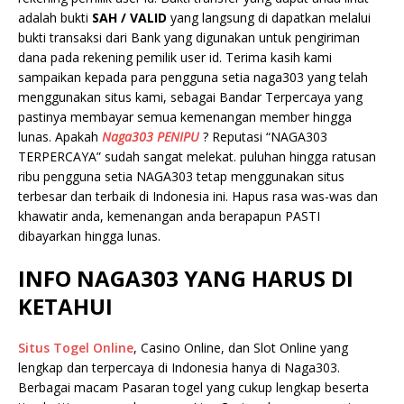
adalah bukti
SAH / VALID
yang langsung di dapatkan melalui
bukti transaksi dari Bank yang digunakan untuk pengiriman
dana pada rekening pemilik user id. Terima kasih kami
sampaikan kepada para pengguna setia naga303 yang telah
menggunakan situs kami, sebagai Bandar Terpercaya yang
pastinya membayar semua kemenangan member hingga
lunas. Apakah
Naga303
PENIPU
? Reputasi “NAGA303
TERPERCAYA” sudah sangat melekat. puluhan hingga ratusan
ribu pengguna setia NAGA303 tetap menggunakan situs
terbesar dan terbaik di Indonesia ini. Hapus rasa was-was dan
khawatir anda, kemenangan anda berapapun PASTI
dibayarkan hingga lunas.
INFO NAGA303 YANG HARUS DI
KETAHUI
Situs Togel Online
, Casino Online, dan Slot Online yang
lengkap dan terpercaya di Indonesia hanya di Naga303.
Berbagai macam Pasaran togel yang cukup lengkap beserta