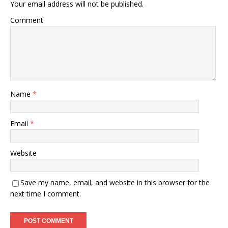
Your email address will not be published.
Comment
Name
*
Email
*
Website
Save my name, email, and website in this browser for the
next time I comment.