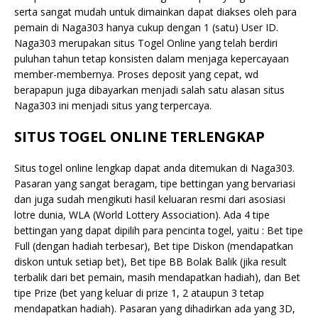
serta sangat mudah untuk dimainkan dapat diakses oleh para
pemain di Naga303 hanya cukup dengan 1 (satu) User ID.
Naga303 merupakan situs Togel Online yang telah berdiri
puluhan tahun tetap konsisten dalam menjaga kepercayaan
member-membernya. Proses deposit yang cepat, wd
berapapun juga dibayarkan menjadi salah satu alasan situs
Naga303 ini menjadi situs yang terpercaya.
SITUS TOGEL ONLINE TERLENGKAP
Situs togel online lengkap dapat anda ditemukan di Naga303.
Pasaran yang sangat beragam, tipe bettingan yang bervariasi
dan juga sudah mengikuti hasil keluaran resmi dari asosiasi
lotre dunia, WLA (World Lottery Association). Ada 4 tipe
bettingan yang dapat dipilih para pencinta togel, yaitu : Bet tipe
Full (dengan hadiah terbesar), Bet tipe Diskon (mendapatkan
diskon untuk setiap bet), Bet tipe BB Bolak Balik (jika result
terbalik dari bet pemain, masih mendapatkan hadiah), dan Bet
tipe Prize (bet yang keluar di prize 1, 2 ataupun 3 tetap
mendapatkan hadiah). Pasaran yang dihadirkan ada yang 3D,