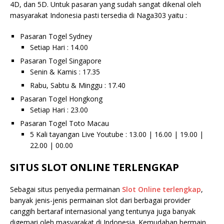
4D, dan 5D. Untuk pasaran yang sudah sangat dikenal oleh
masyarakat Indonesia pasti tersedia di Naga303 yaitu :
Pasaran Togel Sydney
Setiap Hari : 14.00
Pasaran Togel Singapore
Senin & Kamis : 17.35
Rabu, Sabtu & Minggu : 17.40
Pasaran Togel Hongkong
Setiap Hari : 23.00
Pasaran Togel Toto Macau
5 Kali tayangan Live Youtube : 13.00 | 16.00 | 19.00 |
22.00 | 00.00
SITUS SLOT ONLINE TERLENGKAP
Sebagai situs penyedia permainan
Slot Online terlengkap
,
banyak jenis-jenis permainan slot dari berbagai provider
canggih bertaraf internasional yang tentunya juga banyak
digemari oleh masyarakat di Indonesia. Kemudahan bermain