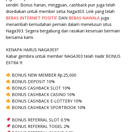
sendiri. Bonus harian, mingguan, cashback pun juga telah
disediakan untuk member setia Naga303. Link yang telah
BEBAS INTERNET POSITIF
DAN
BEBAS NAWALA
juga
menambah kemudahan pemain dalam menelusuri situs
Naga303. Segera bergabung dan rasakan keseruan bermain
bersama kami.
KENAPA HARUS NAGA303?
Kabar gembira untuk member NAGA303 telah Hadir BONUS
EXTRA !!!
BONUS NEW MEMBER Rp.25,000
BONUS DEPOSIT 10%
BONUS CASHBACK SLOT 10%
BONUS CASHBACK CASINO 10%
BONUS CASHBACK E-LOTTERY 10%
BONUS CASHBACK SPORTBOOK 10%
BONUS REFERRAL SLOT 0.5%
BONUS REFERRAL TOGEL 2%