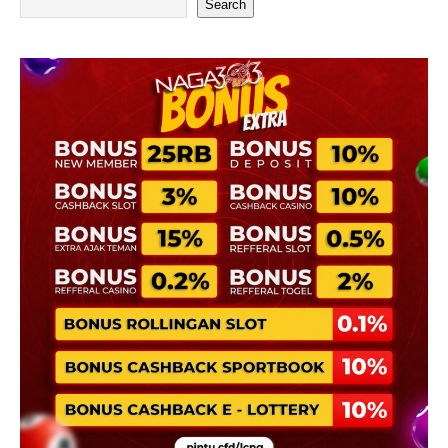
Search