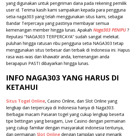
yang digunakan untuk pengiriman dana pada rekening pemilik
user id. Terima kasih kami sampaikan kepada para pengguna
setia naga303 yang telah menggunakan situs kami, sebagai
Bandar Terpercaya yang pastinya membayar semua
kemenangan member hingga lunas. Apakah
Naga303
PENIPU
?
Reputasi “NAGA303 TERPERCAYA” sudah sangat melekat.
puluhan hingga ratusan ribu pengguna setia NAGA303 tetap
menggunakan situs terbesar dan terbaik di Indonesia ini. Hapus
rasa was-was dan khawatir anda, kemenangan anda
berapapun PASTI dibayarkan hingga lunas.
INFO NAGA303 YANG HARUS DI
KETAHUI
Situs Togel Online
, Casino Online, dan Slot Online yang
lengkap dan terpercaya di Indonesia hanya di Naga303.
Berbagai macam Pasaran togel yang cukup lengkap beserta
tipe bettingan yang beragam, Live Casino dengan permainan
yang cukup familiar dengan masyarakat indonesia tentunya,
dan permainan
Slot Online
dengan tampilan yang menarik