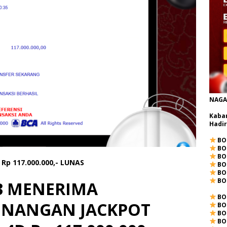
NAGA
Kaba
Hadir
BO
BO
BO
Rp 117.000.000,- LUNAS
BO
BO
BO
3 MENERIMA
BO
ENANGAN JACKPOT
BO
BO
BO