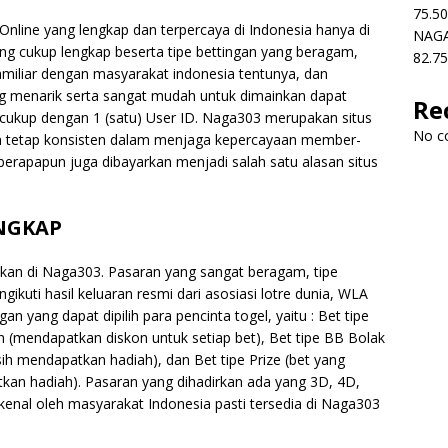
75.5
 Online yang lengkap dan terpercaya di Indonesia hanya di
NAGA
g cukup lengkap beserta tipe bettingan yang beragam,
82.7
miliar dengan masyarakat indonesia tentunya, dan
g menarik serta sangat mudah untuk dimainkan dapat
Re
cukup dengan 1 (satu) User ID. Naga303 merupakan situs
No c
hun tetap konsisten dalam menjaga kepercayaan member-
erapapun juga dibayarkan menjadi salah satu alasan situs
ENGKAP
ukan di Naga303. Pasaran yang sangat beragam, tipe
ikuti hasil keluaran resmi dari asosiasi lotre dunia, WLA
gan yang dapat dipilih para pencinta togel, yaitu : Bet tipe
on (mendapatkan diskon untuk setiap bet), Bet tipe BB Bolak
masih mendapatkan hadiah), dan Bet tipe Prize (bet yang
atkan hadiah). Pasaran yang dihadirkan ada yang 3D, 4D,
kenal oleh masyarakat Indonesia pasti tersedia di Naga303