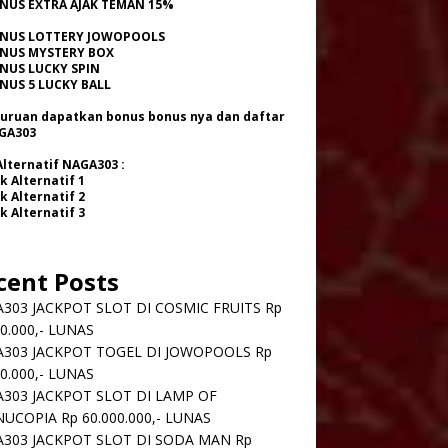
NUS EXTRA AJAK TEMAN 15%
NUS LOTTERY JOWOPOOLS
NUS MYSTERY BOX
NUS LUCKY SPIN
NUS 5 LUCKY BALL
uruan dapatkan bonus bonus nya dan daftar
AGA303
Alternatif NAGA303 :
nk Alternatif
1
nk Alternatif
2
k Alternatif 3
cent Posts
303 JACKPOT SLOT DI COSMIC FRUITS Rp
00.000,- LUNAS
303 JACKPOT TOGEL DI JOWOPOOLS Rp
50.000,- LUNAS
303 JACKPOT SLOT DI LAMP OF
UCOPIA Rp 60.000.000,- LUNAS
303 JACKPOT SLOT DI SODA MAN Rp