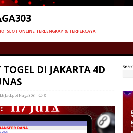
AGA303
INO, SLOT ONLINE TERLENGKAP & TERPERCAYA
 TOGEL DI JAKARTA 4D
Sear
LUNAS
kti Jackpot Naga303
0