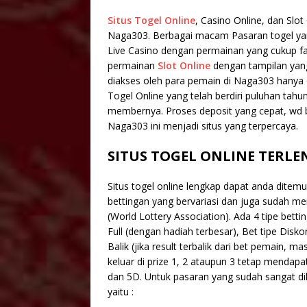
Situs Togel Online
, Casino Online, dan Slot
Naga303. Berbagai macam Pasaran togel yan
Live Casino dengan permainan yang cukup fa
permainan
Slot Online
dengan tampilan yan
diakses oleh para pemain di Naga303 hanya 
Togel Online yang telah berdiri puluhan ta
membernya. Proses deposit yang cepat, wd b
Naga303 ini menjadi situs yang terpercaya.
SITUS TOGEL ONLINE TERL
Situs togel online lengkap dapat anda ditem
bettingan yang bervariasi dan juga sudah meng
(World Lottery Association). Ada 4 tipe bettin
Full (dengan hadiah terbesar), Bet tipe Disk
Balik (jika result terbalik dari bet pemain, 
keluar di prize 1, 2 ataupun 3 tetap mendap
dan 5D. Untuk pasaran yang sudah sangat di
yaitu :