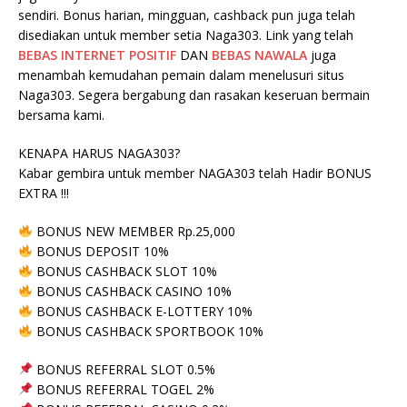
sendiri. Bonus harian, mingguan, cashback pun juga telah
disediakan untuk member setia Naga303. Link yang telah
BEBAS INTERNET POSITIF
DAN
BEBAS NAWALA
juga
menambah kemudahan pemain dalam menelusuri situs
Naga303. Segera bergabung dan rasakan keseruan bermain
bersama kami.
KENAPA HARUS NAGA303?
Kabar gembira untuk member NAGA303 telah Hadir BONUS
EXTRA !!!
BONUS NEW MEMBER Rp.25,000
BONUS DEPOSIT 10%
BONUS CASHBACK SLOT 10%
BONUS CASHBACK CASINO 10%
BONUS CASHBACK E-LOTTERY 10%
BONUS CASHBACK SPORTBOOK 10%
BONUS REFERRAL SLOT 0.5%
BONUS REFERRAL TOGEL 2%