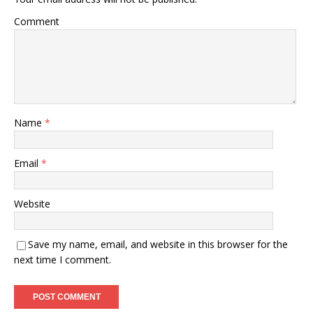
Comment
Name
*
Email
*
Website
Save my name, email, and website in this browser for the
next time I comment.