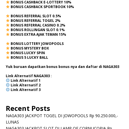
BONUS CASHBACK E-LOTTERY 10%
BONUS CASHBACK SPORTBOOK 10%
BONUS REFERRAL SLOT 0.5%
BONUS REFERRAL TOGEL 2%
BONUS REFERRAL CASINO 0.2%
BONUS ROLLINGAN SLOT 0.1%
BONUS EXTRA AJAK TEMAN 15%
BONUS LOTTERY JOWOPOOLS
BONUS MYSTERY BOX
BONUS LUCKY SPIN
BONUS 5 LUCKY BALL
Yuk buruan dapatkan bonus bonus nya dan daftar di NAGA303
Link Alternatif NAGA303 :
Link Alternatif
1
Link Alternatif
2
Link Alternatif 3
Recent Posts
NAGA303 JACKPOT TOGEL DI JOWOPOOLS Rp 90.250.000,-
LUNAS
NAGA303 JACKPOT SLOT DI LAMP OF CORNUCOPIA Rp