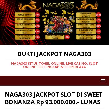
BUKTI JACKPOT NAGA303
NAGA303 SITUS TOGEL ONLINE, LIVE CASINO, SLOT
ONLINE TERLENGKAP & TERPERCAYA
NAGA303 JACKPOT SLOT DI SWEET
BONANZA Rp 93.000.000,- LUNAS