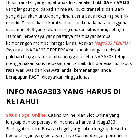
Bukti transfer yang dapat anda lihat adalah bukti
SAH / VALID
yang langsung di dapatkan melalui bukti transaksi dari Bank
yang digunakan untuk pengiriman dana pada rekening pemilik
user id. Terima kasih kami sampaikan kepada para pengguna
setia naga303 yang telah menggunakan situs kami, sebagai
Bandar Terpercaya yang pastinya membayar semua
kemenangan member hingga lunas. Apakah
Naga303
PENIPU
?
Reputasi “NAGA303 TERPERCAYA” sudah sangat melekat.
puluhan hingga ratusan ribu pengguna setia NAGA303 tetap
menggunakan situs terbesar dan terbaik di Indonesia ini. Hapus
rasa was-was dan khawatir anda, kemenangan anda
berapapun PASTI dibayarkan hingga lunas.
INFO NAGA303 YANG HARUS DI
KETAHUI
Situs Togel Online
, Casino Online, dan Slot Online yang
lengkap dan terpercaya di Indonesia hanya di Naga303.
Berbagai macam Pasaran togel yang cukup lengkap beserta
tipe bettingan yang beragam, Live Casino dengan permainan