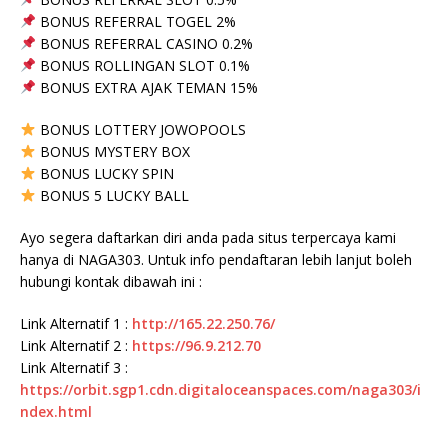
BONUS REFERRAL TOGEL 2%
BONUS REFERRAL CASINO 0.2%
BONUS ROLLINGAN SLOT 0.1%
BONUS EXTRA AJAK TEMAN 15%
BONUS LOTTERY JOWOPOOLS
BONUS MYSTERY BOX
BONUS LUCKY SPIN
BONUS 5 LUCKY BALL
Ayo segera daftarkan diri anda pada situs terpercaya kami
hanya di NAGA303. Untuk info pendaftaran lebih lanjut boleh
hubungi kontak dibawah ini :
Link Alternatif 1 :
http://165.22.250.76/
Link Alternatif 2 :
https://96.9.212.70
Link Alternatif 3 :
https://orbit.sgp1.cdn.digitaloceanspaces.com/naga303/i
ndex.html