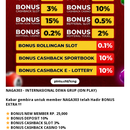
NAGA303 - INTERNASIONAL DEWA GRUP (IDN PLAY)
Kabar gembira untuk member NAGA303 telah Hadir BONUS
EXTRA !!!
BONUS NEW MEMBER RP. 25,000
BONUS DEPOSIT 10%
BONUS CASHBACK SLOT 3%
BONUS CASHBACK CASINO 10%