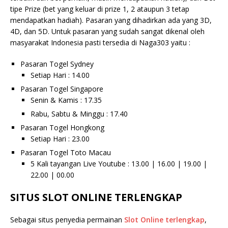
tipe Prize (bet yang keluar di prize 1, 2 ataupun 3 tetap
mendapatkan hadiah). Pasaran yang dihadirkan ada yang 3D,
4D, dan 5D. Untuk pasaran yang sudah sangat dikenal oleh
masyarakat Indonesia pasti tersedia di Naga303 yaitu :
Pasaran Togel Sydney
Setiap Hari : 14.00
Pasaran Togel Singapore
Senin & Kamis : 17.35
Rabu, Sabtu & Minggu : 17.40
Pasaran Togel Hongkong
Setiap Hari : 23.00
Pasaran Togel Toto Macau
5 Kali tayangan Live Youtube : 13.00 | 16.00 | 19.00 |
22.00 | 00.00
SITUS SLOT ONLINE TERLENGKAP
Sebagai situs penyedia permainan
Slot Online terlengkap
,