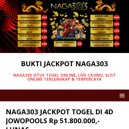
BUKTI JACKPOT NAGA303
NAGA303 SITUS TOGEL ONLINE, LIVE CASINO, SLOT
ONLINE TERLENGKAP & TERPERCAYA
NAGA303 JACKPOT TOGEL DI 4D
JOWOPOOLS Rp 51.800.000,-