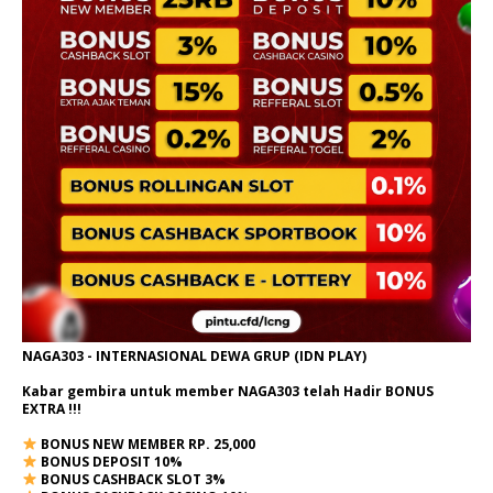
NAGA303 - INTERNASIONAL DEWA GRUP (IDN PLAY)
Kabar gembira untuk member NAGA303 telah Hadir BONUS
EXTRA !!!
BONUS NEW MEMBER RP. 25,000
BONUS DEPOSIT 10%
BONUS CASHBACK SLOT 3%