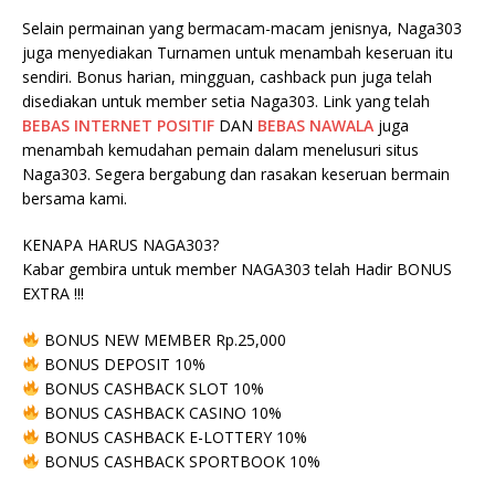
Selain permainan yang bermacam-macam jenisnya, Naga303
juga menyediakan Turnamen untuk menambah keseruan itu
sendiri. Bonus harian, mingguan, cashback pun juga telah
disediakan untuk member setia Naga303. Link yang telah
BEBAS INTERNET POSITIF
DAN
BEBAS NAWALA
juga
menambah kemudahan pemain dalam menelusuri situs
Naga303. Segera bergabung dan rasakan keseruan bermain
bersama kami.
KENAPA HARUS NAGA303?
Kabar gembira untuk member NAGA303 telah Hadir BONUS
EXTRA !!!
BONUS NEW MEMBER Rp.25,000
BONUS DEPOSIT 10%
BONUS CASHBACK SLOT 10%
BONUS CASHBACK CASINO 10%
BONUS CASHBACK E-LOTTERY 10%
BONUS CASHBACK SPORTBOOK 10%