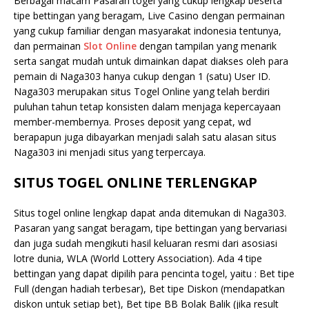
Berbagai macam Pasaran togel yang cukup lengkap beserta
tipe bettingan yang beragam, Live Casino dengan permainan
yang cukup familiar dengan masyarakat indonesia tentunya,
dan permainan
Slot Online
dengan tampilan yang menarik
serta sangat mudah untuk dimainkan dapat diakses oleh para
pemain di Naga303 hanya cukup dengan 1 (satu) User ID.
Naga303 merupakan situs Togel Online yang telah berdiri
puluhan tahun tetap konsisten dalam menjaga kepercayaan
member-membernya. Proses deposit yang cepat, wd
berapapun juga dibayarkan menjadi salah satu alasan situs
Naga303 ini menjadi situs yang terpercaya.
SITUS TOGEL ONLINE TERLENGKAP
Situs togel online lengkap dapat anda ditemukan di Naga303.
Pasaran yang sangat beragam, tipe bettingan yang bervariasi
dan juga sudah mengikuti hasil keluaran resmi dari asosiasi
lotre dunia, WLA (World Lottery Association). Ada 4 tipe
bettingan yang dapat dipilih para pencinta togel, yaitu : Bet tipe
Full (dengan hadiah terbesar), Bet tipe Diskon (mendapatkan
diskon untuk setiap bet), Bet tipe BB Bolak Balik (jika result