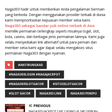
Naga303 hadir untuk memberikan Anda pengalaman bermain
yang berbeda. Dengan menggunakan provider terbaik di dunia
kami memprioritaskan kepuasan member setia kami.
Naga303 sebagai bandar judi online terbaik di Asia
memiliki permainan terlengkap seperti misalnya togel, slot,
bola, casino, dan berbagai jenis permainan lainnya. Kami juga
selalu menyediakan link alternatif untuk para pemain dan
member setia kami agar dapat selalu mengakses situs
permainan Naga303 dengan nyaman.
#ANTIRUNGKAD
#NAGA303LOGIN #NAGAJACKPOT
#NAGA303SLOTGACOR
#SITUSSLOTGACOR
#SLOT GACOR
NAGA303 LINK
NAGA303 PENIPU
PREVIOUS
NAGA303 JACKPOT LIVE CASINO di 24D SPIN Rp