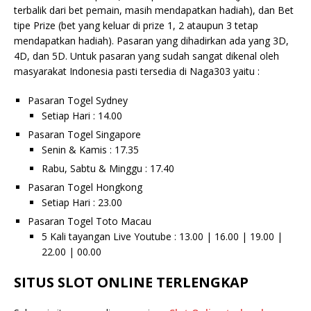
terbalik dari bet pemain, masih mendapatkan hadiah), dan Bet
tipe Prize (bet yang keluar di prize 1, 2 ataupun 3 tetap
mendapatkan hadiah). Pasaran yang dihadirkan ada yang 3D,
4D, dan 5D. Untuk pasaran yang sudah sangat dikenal oleh
masyarakat Indonesia pasti tersedia di Naga303 yaitu :
Pasaran Togel Sydney
Setiap Hari : 14.00
Pasaran Togel Singapore
Senin & Kamis : 17.35
Rabu, Sabtu & Minggu : 17.40
Pasaran Togel Hongkong
Setiap Hari : 23.00
Pasaran Togel Toto Macau
5 Kali tayangan Live Youtube : 13.00 | 16.00 | 19.00 |
22.00 | 00.00
SITUS SLOT ONLINE TERLENGKAP