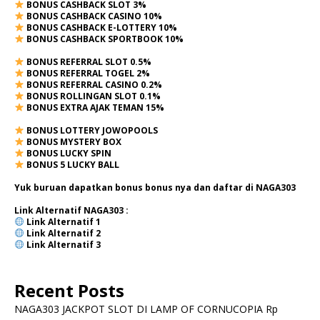
BONUS CASHBACK SLOT 3%
BONUS CASHBACK CASINO 10%
BONUS CASHBACK E-LOTTERY 10%
BONUS CASHBACK SPORTBOOK 10%
BONUS REFERRAL SLOT 0.5%
BONUS REFERRAL TOGEL 2%
BONUS REFERRAL CASINO 0.2%
BONUS ROLLINGAN SLOT 0.1%
BONUS EXTRA AJAK TEMAN 15%
BONUS LOTTERY JOWOPOOLS
BONUS MYSTERY BOX
BONUS LUCKY SPIN
BONUS 5 LUCKY BALL
Yuk buruan dapatkan bonus bonus nya dan daftar di NAGA303
Link Alternatif NAGA303 :
Link Alternatif
1
Link Alternatif
2
Link Alternatif 3
Recent Posts
NAGA303 JACKPOT SLOT DI LAMP OF CORNUCOPIA Rp