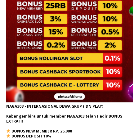
NAGA303 - INTERNASIONAL DEWA GRUP (IDN PLAY)
Kabar gembira untuk member NAGA303 telah Hadir BONUS
EXTRA !!!
BONUS NEW MEMBER RP. 25,000
BONUS DEPOSIT 10%