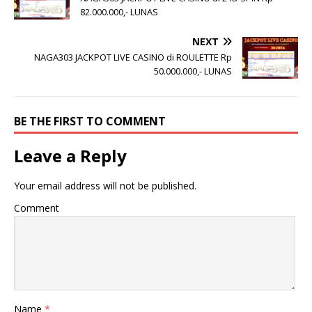
82.000.000,- LUNAS
NEXT
NAGA303 JACKPOT LIVE CASINO di ROULETTE Rp
50.000.000,- LUNAS
BE THE FIRST TO COMMENT
Leave a Reply
Your email address will not be published.
Comment
Name
*