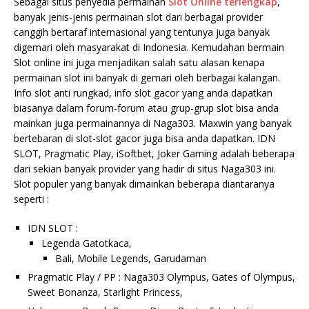
Sebagai situs penyedia permainan
Slot Online terlengkap
,
banyak jenis-jenis permainan slot dari berbagai provider
canggih bertaraf internasional yang tentunya juga banyak
digemari oleh masyarakat di Indonesia. Kemudahan bermain
Slot online ini juga menjadikan salah satu alasan kenapa
permainan slot ini banyak di gemari oleh berbagai kalangan.
Info slot anti rungkad, info slot gacor yang anda dapatkan
biasanya dalam forum-forum atau grup-grup slot bisa anda
mainkan juga permainannya di Naga303. Maxwin yang banyak
bertebaran di slot-slot gacor juga bisa anda dapatkan. IDN
SLOT, Pragmatic Play, iSoftbet, Joker Gaming adalah beberapa
dari sekian banyak provider yang hadir di situs Naga303 ini.
Slot populer yang banyak dimainkan beberapa diantaranya
seperti :
IDN SLOT :
Legenda Gatotkaca,
Bali, Mobile Legends, Garudaman
Pragmatic Play / PP : Naga303 Olympus, Gates of Olympus,
Sweet Bonanza, Starlight Princess,