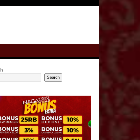
ch
Search