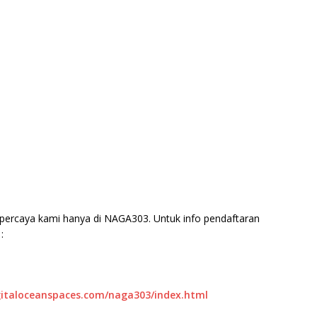
erpercaya kami hanya di NAGA303. Untuk info pendaftaran
:
igitaloceanspaces.com/naga303/index.html