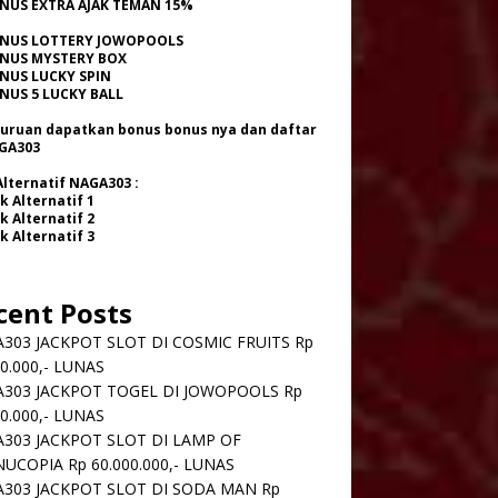
NUS EXTRA AJAK TEMAN 15%
NUS LOTTERY JOWOPOOLS
NUS MYSTERY BOX
NUS LUCKY SPIN
NUS 5 LUCKY BALL
uruan dapatkan bonus bonus nya dan daftar
AGA303
Alternatif NAGA303 :
nk Alternatif
1
nk Alternatif
2
k Alternatif 3
cent Posts
303 JACKPOT SLOT DI COSMIC FRUITS Rp
00.000,- LUNAS
303 JACKPOT TOGEL DI JOWOPOOLS Rp
50.000,- LUNAS
303 JACKPOT SLOT DI LAMP OF
UCOPIA Rp 60.000.000,- LUNAS
303 JACKPOT SLOT DI SODA MAN Rp