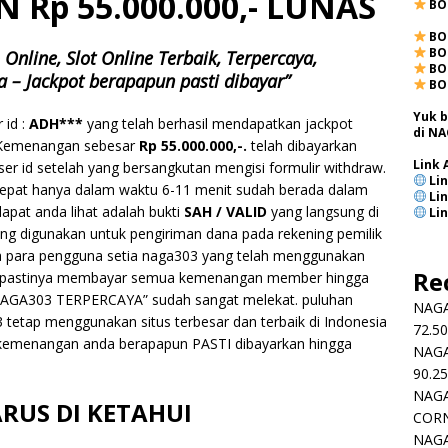
N Rp 55.000.000,- LUNAS
BO
BO
BO
Online, Slot Online Terbaik, Terpercaya,
BO
a – Jackpot berapapun pasti dibayar”
BO
Yuk b
id :
ADH***
yang telah berhasil mendapatkan jackpot
di N
 Kemenangan sebesar
Rp 55.000.000,-.
telah dibayarkan
Link 
er id setelah yang bersangkutan mengisi formulir withdraw.
Li
cepat hanya dalam waktu 6-11 menit sudah berada dalam
Li
 dapat anda lihat adalah bukti
SAH / VALID
yang langsung di
Lin
yang digunakan untuk pengiriman dana pada rekening pemilik
da para pengguna setia naga303 yang telah menggunakan
Re
ng pastinya membayar semua kemenangan member hingga
NAGA303 TERPERCAYA” sudah sangat melekat. puluhan
NAGA
 tetap menggunakan situs terbesar dan terbaik di Indonesia
72.5
, kemenangan anda berapapun PASTI dibayarkan hingga
NAGA
90.2
NAGA
RUS DI KETAHUI
CORN
NAGA