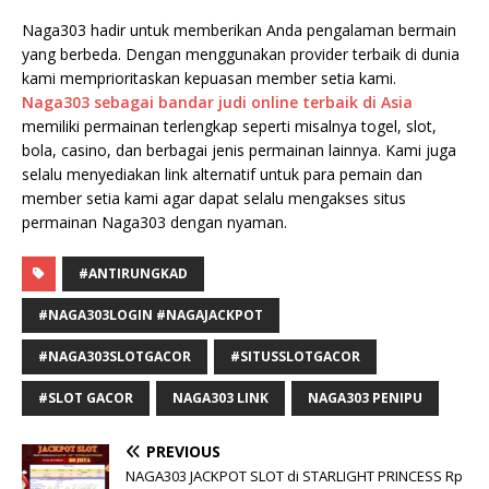
Naga303 hadir untuk memberikan Anda pengalaman bermain
yang berbeda. Dengan menggunakan provider terbaik di dunia
kami memprioritaskan kepuasan member setia kami.
Naga303 sebagai bandar judi online terbaik di Asia
memiliki permainan terlengkap seperti misalnya togel, slot,
bola, casino, dan berbagai jenis permainan lainnya. Kami juga
selalu menyediakan link alternatif untuk para pemain dan
member setia kami agar dapat selalu mengakses situs
permainan Naga303 dengan nyaman.
#ANTIRUNGKAD
#NAGA303LOGIN #NAGAJACKPOT
#NAGA303SLOTGACOR
#SITUSSLOTGACOR
#SLOT GACOR
NAGA303 LINK
NAGA303 PENIPU
PREVIOUS
NAGA303 JACKPOT SLOT di STARLIGHT PRINCESS Rp