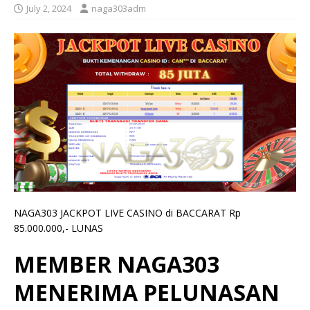
July 2, 2024
naga303adm
NAGA303 JACKPOT LIVE CASINO di BACCARAT Rp
85.000.000,- LUNAS
MEMBER NAGA303
MENERIMA PELUNASAN