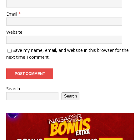
Email
*
Website
Save my name, email, and website in this browser for the
next time I comment.
Search
Search