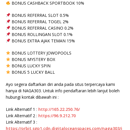
BONUS CASHBACK SPORTBOOK 10%
BONUS REFERRAL SLOT 0.5%
BONUS REFERRAL TOGEL 2%
BONUS REFERRAL CASINO 0.2%
BONUS ROLLINGAN SLOT 0.1%
BONUS EXTRA AJAK TEMAN 15%
BONUS LOTTERY JOWOPOOLS
BONUS MYSTERY BOX
BONUS LUCKY SPIN
BONUS 5 LUCKY BALL
Ayo segera daftarkan diri anda pada situs terpercaya kami
hanya di NAGA303. Untuk info pendaftaran lebih lanjut boleh
hubungi kontak dibawah ini :
Link Alternatif 1 :
http://165.22.250.76/
Link Alternatif 2 :
https://96.9.212.70
Link Alternatif 3 :
https://orbit.sgp1.cdn.digitaloceanspaces.com/naga303/i