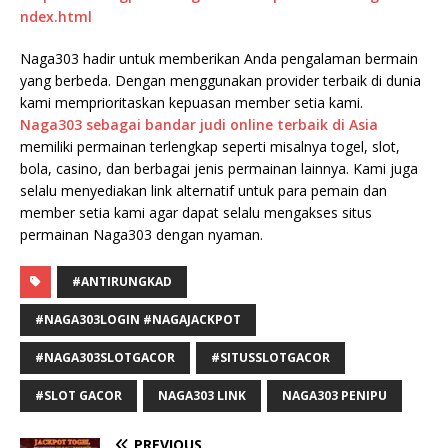
ndex.html
Naga303 hadir untuk memberikan Anda pengalaman bermain
yang berbeda. Dengan menggunakan provider terbaik di dunia
kami memprioritaskan kepuasan member setia kami.
Naga303 sebagai bandar judi online terbaik di Asia
memiliki permainan terlengkap seperti misalnya togel, slot,
bola, casino, dan berbagai jenis permainan lainnya. Kami juga
selalu menyediakan link alternatif untuk para pemain dan
member setia kami agar dapat selalu mengakses situs
permainan Naga303 dengan nyaman.
#ANTIRUNGKAD
#NAGA303LOGIN #NAGAJACKPOT
#NAGA303SLOTGACOR
#SITUSSLOTGACOR
#SLOT GACOR
NAGA303 LINK
NAGA303 PENIPU
PREVIOUS