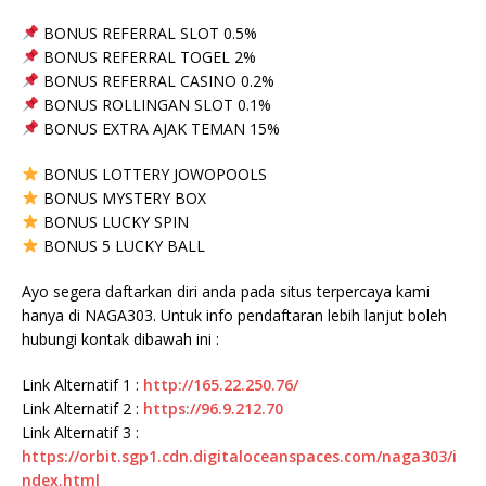
BONUS REFERRAL SLOT 0.5%
BONUS REFERRAL TOGEL 2%
BONUS REFERRAL CASINO 0.2%
BONUS ROLLINGAN SLOT 0.1%
BONUS EXTRA AJAK TEMAN 15%
BONUS LOTTERY JOWOPOOLS
BONUS MYSTERY BOX
BONUS LUCKY SPIN
BONUS 5 LUCKY BALL
Ayo segera daftarkan diri anda pada situs terpercaya kami
hanya di NAGA303. Untuk info pendaftaran lebih lanjut boleh
hubungi kontak dibawah ini :
Link Alternatif 1 :
http://165.22.250.76/
Link Alternatif 2 :
https://96.9.212.70
Link Alternatif 3 :
https://orbit.sgp1.cdn.digitaloceanspaces.com/naga303/i
ndex.html