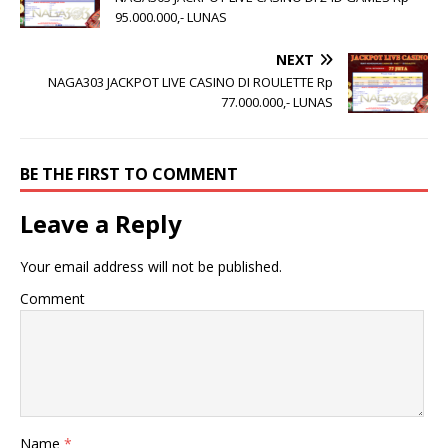
95.000.000,- LUNAS
NEXT
NAGA303 JACKPOT LIVE CASINO DI ROULETTE Rp
77.000.000,- LUNAS
BE THE FIRST TO COMMENT
Leave a Reply
Your email address will not be published.
Comment
Name
*