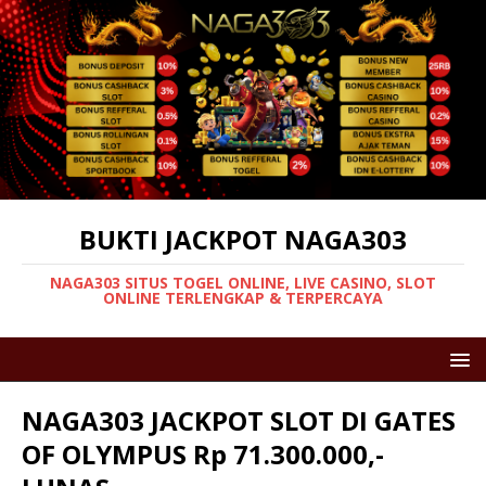
BUKTI JACKPOT NAGA303
NAGA303 SITUS TOGEL ONLINE, LIVE CASINO, SLOT
ONLINE TERLENGKAP & TERPERCAYA
NAGA303 JACKPOT SLOT DI GATES
OF OLYMPUS Rp 71.300.000,-