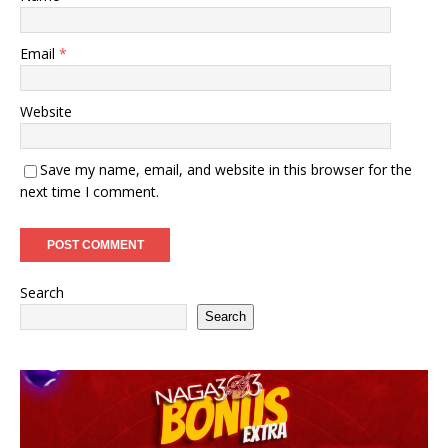
Email
*
Website
Save my name, email, and website in this browser for the
next time I comment.
Search
Search