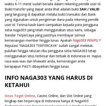
waktu 6-11 menit sudah berada dalam rekening pemilik user id.
Bukti transfer yang dapat anda lihat adalah bukti
SAH / VALID
yang langsung di dapatkan melalui bukti transaksi dari Bank
yang digunakan untuk pengiriman dana pada rekening pemilik
user id. Terima kasih kami sampaikan kepada para pengguna
setia naga303 yang telah menggunakan situs kami, sebagai
Bandar Terpercaya yang pastinya membayar semua
kemenangan member hingga lunas. Apakah
Naga303
PENIPU
?
Reputasi “NAGA303 TERPERCAYA” sudah sangat melekat.
puluhan hingga ratusan ribu pengguna setia NAGA303 tetap
menggunakan situs terbesar dan terbaik di Indonesia ini. Hapus
rasa was-was dan khawatir anda, kemenangan anda
berapapun PASTI dibayarkan hingga lunas.
INFO NAGA303 YANG HARUS DI
KETAHUI
Situs Togel Online
, Casino Online, dan Slot Online yang
lengkap dan terpercaya di Indonesia hanya di Naga303.