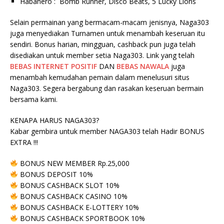
Habanero : Bomb Runner, Disco Beats, 5 Lucky Lions
Selain permainan yang bermacam-macam jenisnya, Naga303
juga menyediakan Turnamen untuk menambah keseruan itu
sendiri. Bonus harian, mingguan, cashback pun juga telah
disediakan untuk member setia Naga303. Link yang telah
BEBAS INTERNET POSITIF
DAN
BEBAS NAWALA
juga
menambah kemudahan pemain dalam menelusuri situs
Naga303. Segera bergabung dan rasakan keseruan bermain
bersama kami.
KENAPA HARUS NAGA303?
Kabar gembira untuk member NAGA303 telah Hadir BONUS
EXTRA !!!
BONUS NEW MEMBER Rp.25,000
BONUS DEPOSIT 10%
BONUS CASHBACK SLOT 10%
BONUS CASHBACK CASINO 10%
BONUS CASHBACK E-LOTTERY 10%
BONUS CASHBACK SPORTBOOK 10%