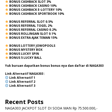
BONUS CASHBACK SLOT 3%
BONUS CASHBACK CASINO 10%
BONUS CASHBACK E-LOTTERY 10%
BONUS CASHBACK SPORTBOOK 10%
BONUS REFERRAL SLOT 0.5%
BONUS REFERRAL TOGEL 2%
BONUS REFERRAL CASINO 0.2%
BONUS ROLLINGAN SLOT 0.1%
BONUS EXTRA AJAK TEMAN 15%
BONUS LOTTERY JOWOPOOLS
BONUS MYSTERY BOX
BONUS LUCKY SPIN
BONUS 5 LUCKY BALL
Yuk buruan dapatkan bonus bonus nya dan daftar di NAGA303
Link Alternatif NAGA303 :
Link Alternatif
1
Link Alternatif
2
Link Alternatif 3
Recent Posts
NAGA303 JACKPOT SLOT DI SODA MAN Rp 75.500.000,-