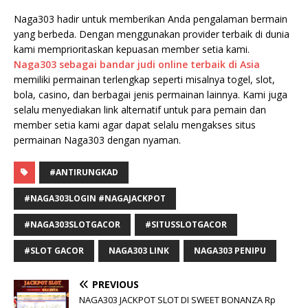
Naga303 hadir untuk memberikan Anda pengalaman bermain
yang berbeda. Dengan menggunakan provider terbaik di dunia
kami memprioritaskan kepuasan member setia kami.
Naga303 sebagai bandar judi online terbaik di Asia
memiliki permainan terlengkap seperti misalnya togel, slot,
bola, casino, dan berbagai jenis permainan lainnya. Kami juga
selalu menyediakan link alternatif untuk para pemain dan
member setia kami agar dapat selalu mengakses situs
permainan Naga303 dengan nyaman.
#ANTIRUNGKAD
#NAGA303LOGIN #NAGAJACKPOT
#NAGA303SLOTGACOR
#SITUSSLOTGACOR
#SLOT GACOR
NAGA303 LINK
NAGA303 PENIPU
PREVIOUS
NAGA303 JACKPOT SLOT DI SWEET BONANZA Rp