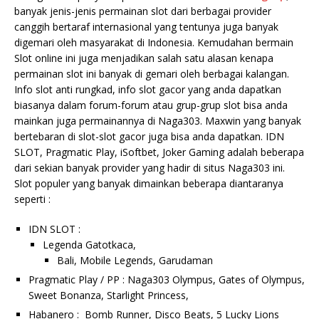
banyak jenis-jenis permainan slot dari berbagai provider
canggih bertaraf internasional yang tentunya juga banyak
digemari oleh masyarakat di Indonesia. Kemudahan bermain
Slot online ini juga menjadikan salah satu alasan kenapa
permainan slot ini banyak di gemari oleh berbagai kalangan.
Info slot anti rungkad, info slot gacor yang anda dapatkan
biasanya dalam forum-forum atau grup-grup slot bisa anda
mainkan juga permainannya di Naga303. Maxwin yang banyak
bertebaran di slot-slot gacor juga bisa anda dapatkan. IDN
SLOT, Pragmatic Play, iSoftbet, Joker Gaming adalah beberapa
dari sekian banyak provider yang hadir di situs Naga303 ini.
Slot populer yang banyak dimainkan beberapa diantaranya
seperti :
IDN SLOT :
Legenda Gatotkaca,
Bali, Mobile Legends, Garudaman
Pragmatic Play / PP : Naga303 Olympus, Gates of Olympus,
Sweet Bonanza, Starlight Princess,
Habanero : Bomb Runner, Disco Beats, 5 Lucky Lions