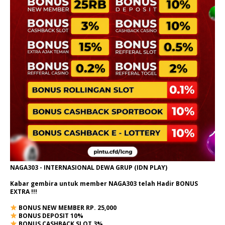
NAGA303 - INTERNASIONAL DEWA GRUP (IDN PLAY)
Kabar gembira untuk member NAGA303 telah Hadir BONUS
EXTRA !!!
BONUS NEW MEMBER RP. 25,000
BONUS DEPOSIT 10%
BONUS CASHBACK SLOT 3%