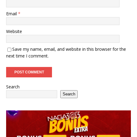
Email
*
Website
Save my name, email, and website in this browser for the
next time I comment.
Search
Search