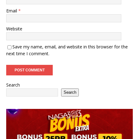
Email
*
Website
Save my name, email, and website in this browser for the
next time I comment.
Search
Search