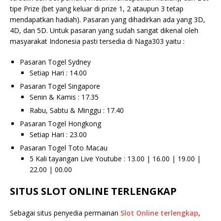
tipe Prize (bet yang keluar di prize 1, 2 ataupun 3 tetap
mendapatkan hadiah). Pasaran yang dihadirkan ada yang 3D,
4D, dan 5D. Untuk pasaran yang sudah sangat dikenal oleh
masyarakat Indonesia pasti tersedia di Naga303 yaitu :
Pasaran Togel Sydney
Setiap Hari : 14.00
Pasaran Togel Singapore
Senin & Kamis : 17.35
Rabu, Sabtu & Minggu : 17.40
Pasaran Togel Hongkong
Setiap Hari : 23.00
Pasaran Togel Toto Macau
5 Kali tayangan Live Youtube : 13.00 | 16.00 | 19.00 |
22.00 | 00.00
SITUS SLOT ONLINE TERLENGKAP
Sebagai situs penyedia permainan
Slot Online terlengkap
,