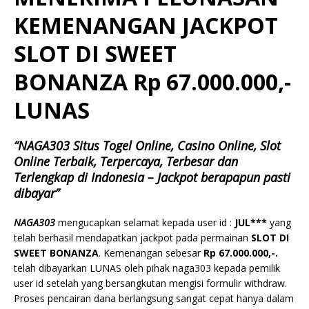
KEMENANGAN JACKPOT
SLOT DI SWEET
BONANZA Rp
67.000.000
,-
LUNAS
“NAGA303 Situs Togel Online, Casino Online, Slot
Online Terbaik, Terpercaya, Terbesar dan
Terlengkap di Indonesia – Jackpot berapapun pasti
dibayar”
NAGA303
mengucapkan selamat kepada user id :
JUL***
yang
telah berhasil mendapatkan jackpot pada permainan
SLOT DI
SWEET BONANZA
. Kemenangan sebesar
Rp 67.000.000,-.
telah dibayarkan LUNAS oleh pihak naga303 kepada pemilik
user id setelah yang bersangkutan mengisi formulir withdraw.
Proses pencairan dana berlangsung sangat cepat hanya dalam