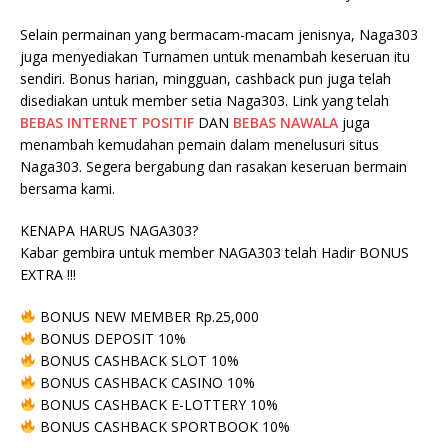
Selain permainan yang bermacam-macam jenisnya, Naga303
juga menyediakan Turnamen untuk menambah keseruan itu
sendiri. Bonus harian, mingguan, cashback pun juga telah
disediakan untuk member setia Naga303. Link yang telah
BEBAS INTERNET POSITIF
DAN
BEBAS NAWALA
juga
menambah kemudahan pemain dalam menelusuri situs
Naga303. Segera bergabung dan rasakan keseruan bermain
bersama kami.
KENAPA HARUS NAGA303?
Kabar gembira untuk member NAGA303 telah Hadir BONUS
EXTRA !!!
BONUS NEW MEMBER Rp.25,000
BONUS DEPOSIT 10%
BONUS CASHBACK SLOT 10%
BONUS CASHBACK CASINO 10%
BONUS CASHBACK E-LOTTERY 10%
BONUS CASHBACK SPORTBOOK 10%