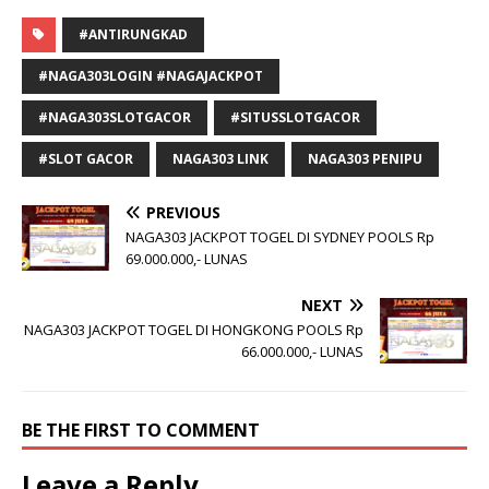
#ANTIRUNGKAD
#NAGA303LOGIN #NAGAJACKPOT
#NAGA303SLOTGACOR
#SITUSSLOTGACOR
#SLOT GACOR
NAGA303 LINK
NAGA303 PENIPU
PREVIOUS
NAGA303 JACKPOT TOGEL DI SYDNEY POOLS Rp
69.000.000,- LUNAS
NEXT
NAGA303 JACKPOT TOGEL DI HONGKONG POOLS Rp
66.000.000,- LUNAS
BE THE FIRST TO COMMENT
Leave a Reply