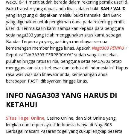
waktu 6-11 menit sudah berada dalam rekening pemilik user id.
Bukti transfer yang dapat anda lihat adalah bukti
SAH / VALID
yang langsung di dapatkan melalui bukti transaksi dari Bank
yang digunakan untuk pengiriman dana pada rekening pemilik
user id. Terima kasih kami sampaikan kepada para pengguna
setia naga303 yang telah menggunakan situs kami, sebagai
Bandar Terpercaya yang pastinya membayar semua
kemenangan member hingga lunas. Apakah
Naga303
PENIPU
?
Reputasi “NAGA303 TERPERCAYA” sudah sangat melekat.
puluhan hingga ratusan ribu pengguna setia NAGA303 tetap
menggunakan situs terbesar dan terbaik di Indonesia ini. Hapus
rasa was-was dan khawatir anda, kemenangan anda
berapapun PASTI dibayarkan hingga lunas.
INFO NAGA303 YANG HARUS DI
KETAHUI
Situs Togel Online
, Casino Online, dan Slot Online yang
lengkap dan terpercaya di Indonesia hanya di Naga303.
Berbagai macam Pasaran togel yang cukup lengkap beserta