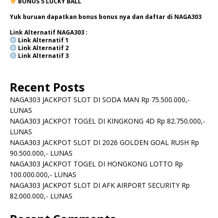
BONUS 5 LUCKY BALL
Yuk buruan dapatkan bonus bonus nya dan daftar di NAGA303
Link Alternatif NAGA303 :
Link Alternatif
1
Link Alternatif
2
Link Alternatif 3
Recent Posts
NAGA303 JACKPOT SLOT DI SODA MAN Rp 75.500.000,-
LUNAS
NAGA303 JACKPOT TOGEL DI KINGKONG 4D Rp 82.750.000,-
LUNAS
NAGA303 JACKPOT SLOT DI 2026 GOLDEN GOAL RUSH Rp
90.500.000,- LUNAS
NAGA303 JACKPOT TOGEL DI HONGKONG LOTTO Rp
100.000.000,- LUNAS
NAGA303 JACKPOT SLOT DI AFK AIRPORT SECURITY Rp
82.000.000,- LUNAS