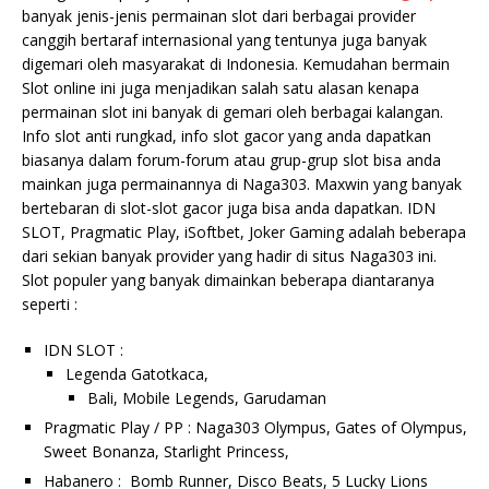
banyak jenis-jenis permainan slot dari berbagai provider
canggih bertaraf internasional yang tentunya juga banyak
digemari oleh masyarakat di Indonesia. Kemudahan bermain
Slot online ini juga menjadikan salah satu alasan kenapa
permainan slot ini banyak di gemari oleh berbagai kalangan.
Info slot anti rungkad, info slot gacor yang anda dapatkan
biasanya dalam forum-forum atau grup-grup slot bisa anda
mainkan juga permainannya di Naga303. Maxwin yang banyak
bertebaran di slot-slot gacor juga bisa anda dapatkan. IDN
SLOT, Pragmatic Play, iSoftbet, Joker Gaming adalah beberapa
dari sekian banyak provider yang hadir di situs Naga303 ini.
Slot populer yang banyak dimainkan beberapa diantaranya
seperti :
IDN SLOT :
Legenda Gatotkaca,
Bali, Mobile Legends, Garudaman
Pragmatic Play / PP : Naga303 Olympus, Gates of Olympus,
Sweet Bonanza, Starlight Princess,
Habanero : Bomb Runner, Disco Beats, 5 Lucky Lions