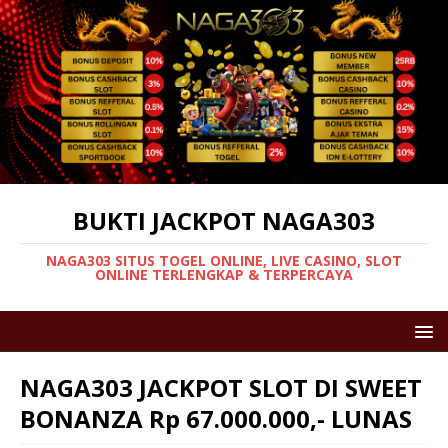
BUKTI JACKPOT NAGA303
NAGA303 SITUS TOGEL ONLINE, LIVE CASINO, SLOT
ONLINE TERLENGKAP & TERPERCAYA
NAGA303 JACKPOT SLOT DI SWEET
BONANZA Rp 67.000.000,- LUNAS