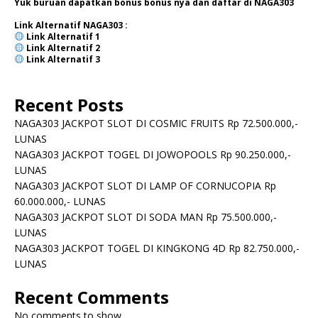
Yuk buruan dapatkan bonus bonus nya dan daftar di NAGA303
Link Alternatif NAGA303 :
Link Alternatif
1
Link Alternatif
2
Link Alternatif 3
Recent Posts
NAGA303 JACKPOT SLOT DI COSMIC FRUITS Rp 72.500.000,-
LUNAS
NAGA303 JACKPOT TOGEL DI JOWOPOOLS Rp 90.250.000,-
LUNAS
NAGA303 JACKPOT SLOT DI LAMP OF CORNUCOPIA Rp
60.000.000,- LUNAS
NAGA303 JACKPOT SLOT DI SODA MAN Rp 75.500.000,-
LUNAS
NAGA303 JACKPOT TOGEL DI KINGKONG 4D Rp 82.750.000,-
LUNAS
Recent Comments
No comments to show.