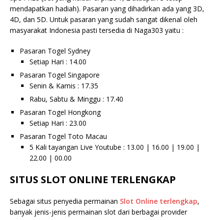
mendapatkan hadiah). Pasaran yang dihadirkan ada yang 3D,
4D, dan 5D. Untuk pasaran yang sudah sangat dikenal oleh
masyarakat Indonesia pasti tersedia di Naga303 yaitu :
Pasaran Togel Sydney
Setiap Hari : 14.00
Pasaran Togel Singapore
Senin & Kamis : 17.35
Rabu, Sabtu & Minggu : 17.40
Pasaran Togel Hongkong
Setiap Hari : 23.00
Pasaran Togel Toto Macau
5 Kali tayangan Live Youtube : 13.00 | 16.00 | 19.00 |
22.00 | 00.00
SITUS SLOT ONLINE TERLENGKAP
Sebagai situs penyedia permainan
Slot Online terlengkap
,
banyak jenis-jenis permainan slot dari berbagai provider