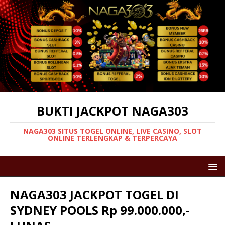
BUKTI JACKPOT NAGA303
NAGA303 SITUS TOGEL ONLINE, LIVE CASINO, SLOT
ONLINE TERLENGKAP & TERPERCAYA
NAGA303 JACKPOT TOGEL DI
SYDNEY POOLS Rp 99.000.000,-