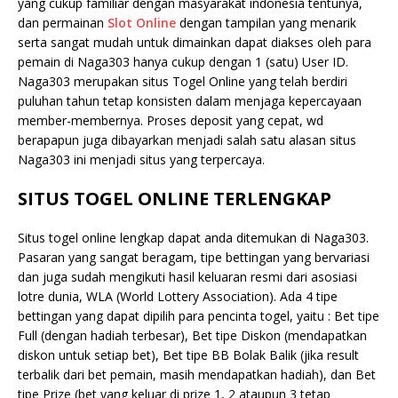
yang cukup familiar dengan masyarakat indonesia tentunya,
dan permainan
Slot Online
dengan tampilan yang menarik
serta sangat mudah untuk dimainkan dapat diakses oleh para
pemain di Naga303 hanya cukup dengan 1 (satu) User ID.
Naga303 merupakan situs Togel Online yang telah berdiri
puluhan tahun tetap konsisten dalam menjaga kepercayaan
member-membernya. Proses deposit yang cepat, wd
berapapun juga dibayarkan menjadi salah satu alasan situs
Naga303 ini menjadi situs yang terpercaya.
SITUS TOGEL ONLINE TERLENGKAP
Situs togel online lengkap dapat anda ditemukan di Naga303.
Pasaran yang sangat beragam, tipe bettingan yang bervariasi
dan juga sudah mengikuti hasil keluaran resmi dari asosiasi
lotre dunia, WLA (World Lottery Association). Ada 4 tipe
bettingan yang dapat dipilih para pencinta togel, yaitu : Bet tipe
Full (dengan hadiah terbesar), Bet tipe Diskon (mendapatkan
diskon untuk setiap bet), Bet tipe BB Bolak Balik (jika result
terbalik dari bet pemain, masih mendapatkan hadiah), dan Bet
tipe Prize (bet yang keluar di prize 1, 2 ataupun 3 tetap