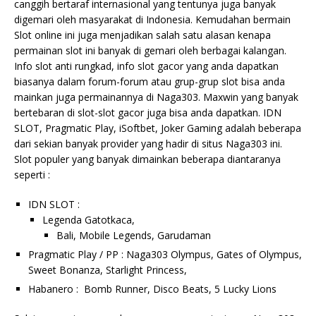
canggih bertaraf internasional yang tentunya juga banyak
digemari oleh masyarakat di Indonesia. Kemudahan bermain
Slot online ini juga menjadikan salah satu alasan kenapa
permainan slot ini banyak di gemari oleh berbagai kalangan.
Info slot anti rungkad, info slot gacor yang anda dapatkan
biasanya dalam forum-forum atau grup-grup slot bisa anda
mainkan juga permainannya di Naga303. Maxwin yang banyak
bertebaran di slot-slot gacor juga bisa anda dapatkan. IDN
SLOT, Pragmatic Play, iSoftbet, Joker Gaming adalah beberapa
dari sekian banyak provider yang hadir di situs Naga303 ini.
Slot populer yang banyak dimainkan beberapa diantaranya
seperti :
IDN SLOT :
Legenda Gatotkaca,
Bali, Mobile Legends, Garudaman
Pragmatic Play / PP : Naga303 Olympus, Gates of Olympus,
Sweet Bonanza, Starlight Princess,
Habanero : Bomb Runner, Disco Beats, 5 Lucky Lions