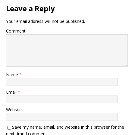
Leave a Reply
Your email address will not be published.
Comment
Name
*
Email
*
Website
Save my name, email, and website in this browser for the
next time I comment.