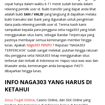
cepat hanya dalam waktu 6-11 menit sudah berada dalam
rekening pemilik user id. Bukti transfer yang dapat anda lihat
adalah bukti
SAH / VALID
yang langsung di dapatkan melalui
bukti transaksi dari Bank yang digunakan untuk pengiriman
dana pada rekening pemilik user id. Terima kasih kami
sampaikan kepada para pengguna setia naga303 yang telah
menggunakan situs kami, sebagai Bandar Terpercaya yang
pastinya membayar semua kemenangan member hingga
lunas. Apakah
Naga303
PENIPU
? Reputasi “NAGA303
TERPERCAYA” sudah sangat melekat. puluhan hingga ratusan
ribu pengguna setia NAGA303 tetap menggunakan situs
terbesar dan terbaik di Indonesia ini. Hapus rasa was-was dan
khawatir anda, kemenangan anda berapapun PASTI
dibayarkan hingga lunas.
INFO NAGA303 YANG HARUS DI
KETAHUI
Situs Togel Online
, Casino Online, dan Slot Online yang