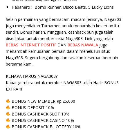
Habanero : Bomb Runner, Disco Beats, 5 Lucky Lions
Selain permainan yang bermacam-macam jenisnya, Naga303
juga menyediakan Turnamen untuk menambah keseruan itu
sendiri. Bonus harian, mingguan, cashback pun juga telah
disediakan untuk member setia Naga303. Link yang telah
BEBAS INTERNET POSITIF
DAN
BEBAS NAWALA
juga
menambah kemudahan pemain dalam menelusuri situs
Naga303. Segera bergabung dan rasakan keseruan bermain
bersama kami.
KENAPA HARUS NAGA303?
Kabar gembira untuk member NAGA303 telah Hadir BONUS
EXTRA !!!
BONUS NEW MEMBER Rp.25,000
BONUS DEPOSIT 10%
BONUS CASHBACK SLOT 10%
BONUS CASHBACK CASINO 10%
BONUS CASHBACK E-LOTTERY 10%