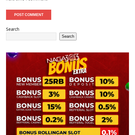
Search
Search