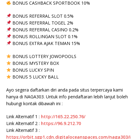
BONUS CASHBACK SPORTBOOK 10%
BONUS REFERRAL SLOT 0.5%
BONUS REFERRAL TOGEL 2%
BONUS REFERRAL CASINO 0.2%
BONUS ROLLINGAN SLOT 0.1%
BONUS EXTRA AJAK TEMAN 15%
BONUS LOTTERY JOWOPOOLS
BONUS MYSTERY BOX
BONUS LUCKY SPIN
BONUS 5 LUCKY BALL
Ayo segera daftarkan diri anda pada situs terpercaya kami
hanya di NAGA303. Untuk info pendaftaran lebih lanjut boleh
hubungi kontak dibawah ini :
Link Alternatif 1 :
http://165.22.250.76/
Link Alternatif 2 :
https://96.9.212.70
Link Alternatif 3 :
https://orbit.sgp1.cdn.digitaloceanspaces.com/naga303/i