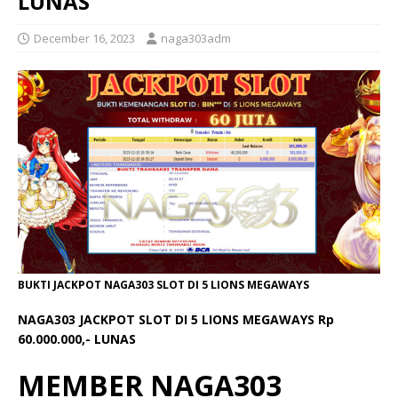
LUNAS
December 16, 2023
naga303adm
BUKTI JACKPOT NAGA303 SLOT DI 5 LIONS MEGAWAYS
NAGA303 JACKPOT SLOT DI 5 LIONS MEGAWAYS Rp
60.000.000,- LUNAS
MEMBER NAGA303