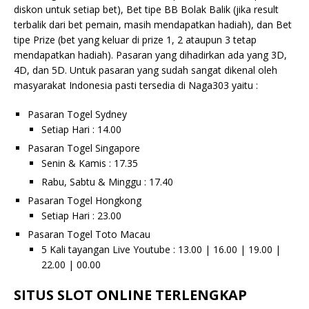
diskon untuk setiap bet), Bet tipe BB Bolak Balik (jika result
terbalik dari bet pemain, masih mendapatkan hadiah), dan Bet
tipe Prize (bet yang keluar di prize 1, 2 ataupun 3 tetap
mendapatkan hadiah). Pasaran yang dihadirkan ada yang 3D,
4D, dan 5D. Untuk pasaran yang sudah sangat dikenal oleh
masyarakat Indonesia pasti tersedia di Naga303 yaitu :
Pasaran Togel Sydney
Setiap Hari : 14.00
Pasaran Togel Singapore
Senin & Kamis : 17.35
Rabu, Sabtu & Minggu : 17.40
Pasaran Togel Hongkong
Setiap Hari : 23.00
Pasaran Togel Toto Macau
5 Kali tayangan Live Youtube : 13.00 | 16.00 | 19.00 |
22.00 | 00.00
SITUS SLOT ONLINE TERLENGKAP