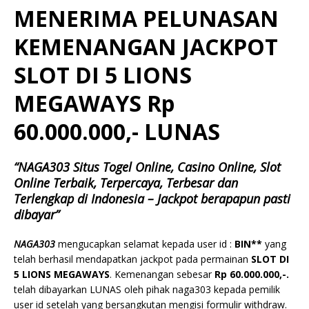
MENERIMA PELUNASAN
KEMENANGAN JACKPOT
SLOT DI 5 LIONS
MEGAWAYS Rp
60.000.000,- LUNAS
“NAGA303 Situs Togel Online, Casino Online, Slot
Online Terbaik, Terpercaya, Terbesar dan
Terlengkap di Indonesia – Jackpot berapapun pasti
dibayar”
NAGA303
mengucapkan selamat kepada user id :
BIN**
yang
telah berhasil mendapatkan jackpot pada permainan
SLOT DI
5 LIONS MEGAWAYS
. Kemenangan sebesar
Rp 60.000.000,-.
telah dibayarkan LUNAS oleh pihak naga303 kepada pemilik
user id setelah yang bersangkutan mengisi formulir withdraw.