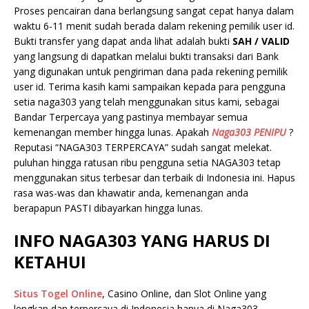
Proses pencairan dana berlangsung sangat cepat hanya dalam
waktu 6-11 menit sudah berada dalam rekening pemilik user id.
Bukti transfer yang dapat anda lihat adalah bukti
SAH / VALID
yang langsung di dapatkan melalui bukti transaksi dari Bank
yang digunakan untuk pengiriman dana pada rekening pemilik
user id. Terima kasih kami sampaikan kepada para pengguna
setia naga303 yang telah menggunakan situs kami, sebagai
Bandar Terpercaya yang pastinya membayar semua
kemenangan member hingga lunas. Apakah
Naga303
PENIPU
?
Reputasi “NAGA303 TERPERCAYA” sudah sangat melekat.
puluhan hingga ratusan ribu pengguna setia NAGA303 tetap
menggunakan situs terbesar dan terbaik di Indonesia ini. Hapus
rasa was-was dan khawatir anda, kemenangan anda
berapapun PASTI dibayarkan hingga lunas.
INFO NAGA303 YANG HARUS DI
KETAHUI
Situs Togel Online
, Casino Online, dan Slot Online yang
lengkap dan terpercaya di Indonesia hanya di Naga303.