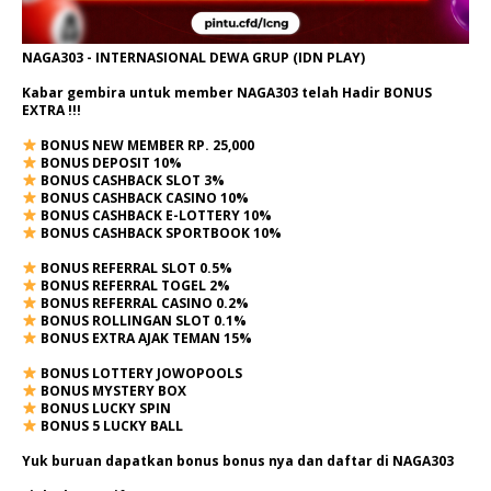
NAGA303 - INTERNASIONAL DEWA GRUP (IDN PLAY)
Kabar gembira untuk member NAGA303 telah Hadir BONUS
EXTRA !!!
BONUS NEW MEMBER RP. 25,000
BONUS DEPOSIT 10%
BONUS CASHBACK SLOT 3%
BONUS CASHBACK CASINO 10%
BONUS CASHBACK E-LOTTERY 10%
BONUS CASHBACK SPORTBOOK 10%
BONUS REFERRAL SLOT 0.5%
BONUS REFERRAL TOGEL 2%
BONUS REFERRAL CASINO 0.2%
BONUS ROLLINGAN SLOT 0.1%
BONUS EXTRA AJAK TEMAN 15%
BONUS LOTTERY JOWOPOOLS
BONUS MYSTERY BOX
BONUS LUCKY SPIN
BONUS 5 LUCKY BALL
Yuk buruan dapatkan bonus bonus nya dan daftar di NAGA303