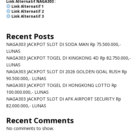
Link Alternatif NAGA303 :
Link Alternatif
1
Link Alternatif
2
Link Alternatif 3
Recent Posts
NAGA303 JACKPOT SLOT DI SODA MAN Rp 75.500.000,-
LUNAS
NAGA303 JACKPOT TOGEL DI KINGKONG 4D Rp 82.750.000,-
LUNAS
NAGA303 JACKPOT SLOT DI 2026 GOLDEN GOAL RUSH Rp
90.500.000,- LUNAS
NAGA303 JACKPOT TOGEL DI HONGKONG LOTTO Rp
100.000.000,- LUNAS
NAGA303 JACKPOT SLOT DI AFK AIRPORT SECURITY Rp
82.000.000,- LUNAS
Recent Comments
No comments to show.