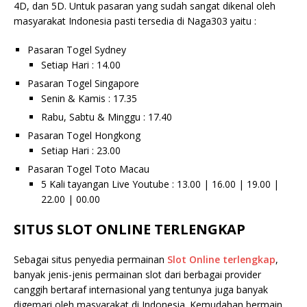
4D, dan 5D. Untuk pasaran yang sudah sangat dikenal oleh
masyarakat Indonesia pasti tersedia di Naga303 yaitu :
Pasaran Togel Sydney
Setiap Hari : 14.00
Pasaran Togel Singapore
Senin & Kamis : 17.35
Rabu, Sabtu & Minggu : 17.40
Pasaran Togel Hongkong
Setiap Hari : 23.00
Pasaran Togel Toto Macau
5 Kali tayangan Live Youtube : 13.00 | 16.00 | 19.00 |
22.00 | 00.00
SITUS SLOT ONLINE TERLENGKAP
Sebagai situs penyedia permainan
Slot Online terlengkap
,
banyak jenis-jenis permainan slot dari berbagai provider
canggih bertaraf internasional yang tentunya juga banyak
digemari oleh masyarakat di Indonesia. Kemudahan bermain