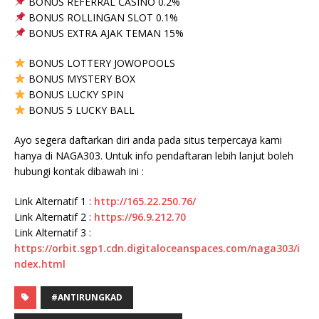
BONUS REFERRAL CASINO 0.2%
BONUS ROLLINGAN SLOT 0.1%
BONUS EXTRA AJAK TEMAN 15%
BONUS LOTTERY JOWOPOOLS
BONUS MYSTERY BOX
BONUS LUCKY SPIN
BONUS 5 LUCKY BALL
Ayo segera daftarkan diri anda pada situs terpercaya kami
hanya di NAGA303. Untuk info pendaftaran lebih lanjut boleh
hubungi kontak dibawah ini :
Link Alternatif 1 :
http://165.22.250.76/
Link Alternatif 2 :
https://96.9.212.70
Link Alternatif 3 :
https://orbit.sgp1.cdn.digitaloceanspaces.com/naga303/i
ndex.html
#ANTIRUNGKAD