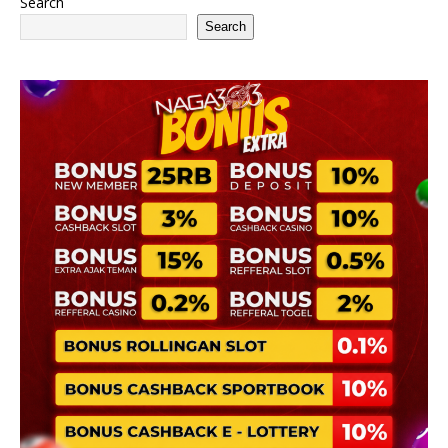
Search
Search