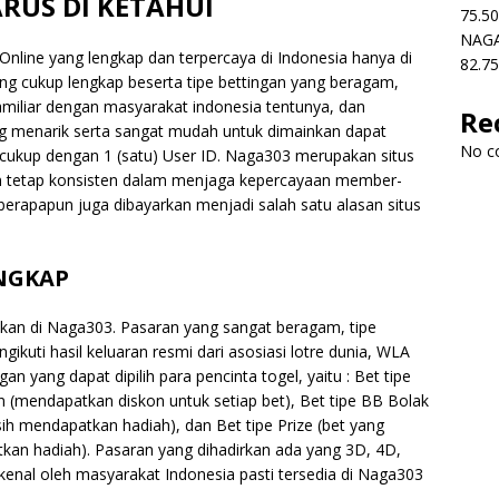
RUS DI KETAHUI
75.5
NAGA
 Online yang lengkap dan terpercaya di Indonesia hanya di
82.7
g cukup lengkap beserta tipe bettingan yang beragam,
miliar dengan masyarakat indonesia tentunya, dan
Re
g menarik serta sangat mudah untuk dimainkan dapat
No c
cukup dengan 1 (satu) User ID. Naga303 merupakan situs
hun tetap konsisten dalam menjaga kepercayaan member-
erapapun juga dibayarkan menjadi salah satu alasan situs
ENGKAP
ukan di Naga303. Pasaran yang sangat beragam, tipe
ikuti hasil keluaran resmi dari asosiasi lotre dunia, WLA
gan yang dapat dipilih para pencinta togel, yaitu : Bet tipe
on (mendapatkan diskon untuk setiap bet), Bet tipe BB Bolak
masih mendapatkan hadiah), dan Bet tipe Prize (bet yang
atkan hadiah). Pasaran yang dihadirkan ada yang 3D, 4D,
kenal oleh masyarakat Indonesia pasti tersedia di Naga303