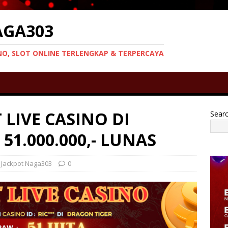
AGA303
INO, SLOT ONLINE TERLENGKAP & TERPERCAYA
 LIVE CASINO DI
Sear
51.000.000,- LUNAS
i Jackpot Naga303
0