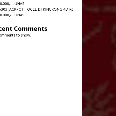
00.000,- LUNAS
303 JACKPOT TOGEL DI KINGKONG 4D Rp
50.000,- LUNAS
cent Comments
omments to show.