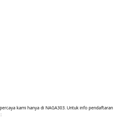
erpercaya kami hanya di NAGA303. Untuk info pendaftaran
: