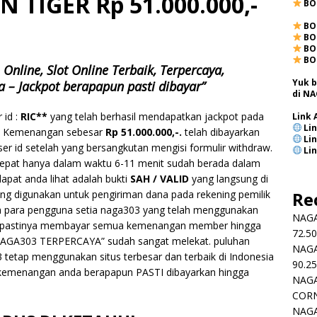
 TIGER Rp 51.000.000,-
BO
BO
BO
BO
BO
Online, Slot Online Terbaik, Terpercaya,
Yuk b
a – Jackpot berapapun pasti dibayar”
di N
 id :
RIC**
yang telah berhasil mendapatkan jackpot pada
Link 
Li
Kemenangan sebesar
Rp 51.000.000,-.
telah dibayarkan
Li
r id setelah yang bersangkutan mengisi formulir withdraw.
Lin
cepat hanya dalam waktu 6-11 menit sudah berada dalam
 dapat anda lihat adalah bukti
SAH / VALID
yang langsung di
yang digunakan untuk pengiriman dana pada rekening pemilik
Re
da para pengguna setia naga303 yang telah menggunakan
NAGA
ng pastinya membayar semua kemenangan member hingga
72.5
NAGA303 TERPERCAYA” sudah sangat melekat. puluhan
NAGA
 tetap menggunakan situs terbesar dan terbaik di Indonesia
90.2
, kemenangan anda berapapun PASTI dibayarkan hingga
NAGA
CORN
NAGA