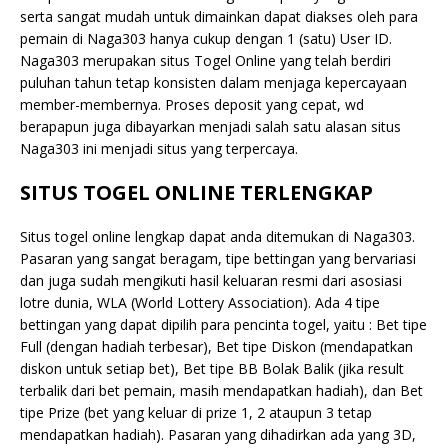
serta sangat mudah untuk dimainkan dapat diakses oleh para
pemain di Naga303 hanya cukup dengan 1 (satu) User ID.
Naga303 merupakan situs Togel Online yang telah berdiri
puluhan tahun tetap konsisten dalam menjaga kepercayaan
member-membernya. Proses deposit yang cepat, wd
berapapun juga dibayarkan menjadi salah satu alasan situs
Naga303 ini menjadi situs yang terpercaya.
SITUS TOGEL ONLINE TERLENGKAP
Situs togel online lengkap dapat anda ditemukan di Naga303.
Pasaran yang sangat beragam, tipe bettingan yang bervariasi
dan juga sudah mengikuti hasil keluaran resmi dari asosiasi
lotre dunia, WLA (World Lottery Association). Ada 4 tipe
bettingan yang dapat dipilih para pencinta togel, yaitu : Bet tipe
Full (dengan hadiah terbesar), Bet tipe Diskon (mendapatkan
diskon untuk setiap bet), Bet tipe BB Bolak Balik (jika result
terbalik dari bet pemain, masih mendapatkan hadiah), dan Bet
tipe Prize (bet yang keluar di prize 1, 2 ataupun 3 tetap
mendapatkan hadiah). Pasaran yang dihadirkan ada yang 3D,