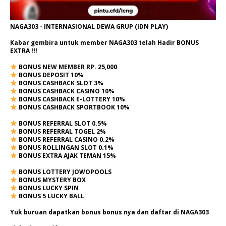
NAGA303 - INTERNASIONAL DEWA GRUP (IDN PLAY)
Kabar gembira untuk member NAGA303 telah Hadir BONUS
EXTRA !!!
BONUS NEW MEMBER RP. 25,000
BONUS DEPOSIT 10%
BONUS CASHBACK SLOT 3%
BONUS CASHBACK CASINO 10%
BONUS CASHBACK E-LOTTERY 10%
BONUS CASHBACK SPORTBOOK 10%
BONUS REFERRAL SLOT 0.5%
BONUS REFERRAL TOGEL 2%
BONUS REFERRAL CASINO 0.2%
BONUS ROLLINGAN SLOT 0.1%
BONUS EXTRA AJAK TEMAN 15%
BONUS LOTTERY JOWOPOOLS
BONUS MYSTERY BOX
BONUS LUCKY SPIN
BONUS 5 LUCKY BALL
Yuk buruan dapatkan bonus bonus nya dan daftar di NAGA303