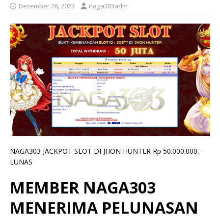
December 26, 2023
naga303adm
NAGA303 JACKPOT SLOT DI JHON HUNTER Rp 50.000.000,-
LUNAS
MEMBER NAGA303
MENERIMA PELUNASAN