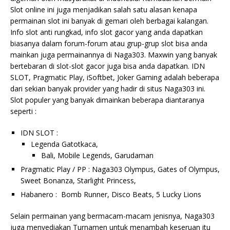
Slot online ini juga menjadikan salah satu alasan kenapa
permainan slot ini banyak di gemari oleh berbagai kalangan.
Info slot anti rungkad, info slot gacor yang anda dapatkan
biasanya dalam forum-forum atau grup-grup slot bisa anda
mainkan juga permainannya di Naga303. Maxwin yang banyak
bertebaran di slot-slot gacor juga bisa anda dapatkan. IDN
SLOT, Pragmatic Play, iSoftbet, Joker Gaming adalah beberapa
dari sekian banyak provider yang hadir di situs Naga303 ini.
Slot populer yang banyak dimainkan beberapa diantaranya
seperti :
IDN SLOT :
Legenda Gatotkaca,
Bali, Mobile Legends, Garudaman
Pragmatic Play / PP : Naga303 Olympus, Gates of Olympus,
Sweet Bonanza, Starlight Princess,
Habanero : Bomb Runner, Disco Beats, 5 Lucky Lions
Selain permainan yang bermacam-macam jenisnya, Naga303
juga menyediakan Turnamen untuk menambah keseruan itu