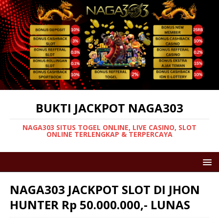
BUKTI JACKPOT NAGA303
NAGA303 SITUS TOGEL ONLINE, LIVE CASINO, SLOT
ONLINE TERLENGKAP & TERPERCAYA
NAGA303 JACKPOT SLOT DI JHON
HUNTER Rp 50.000.000,- LUNAS