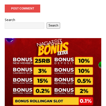
Search
Search