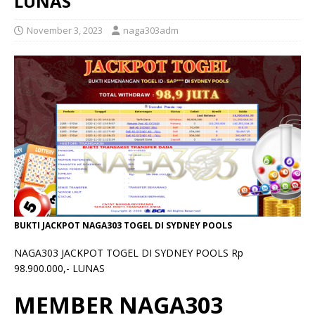
LUNAS
November 3, 2023
naga303adm
BUKTI JACKPOT NAGA303 TOGEL DI SYDNEY POOLS
NAGA303 JACKPOT TOGEL DI SYDNEY POOLS Rp
98.900.000,- LUNAS
MEMBER NAGA303