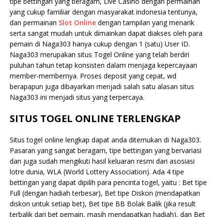
tipe bettingan yang beragam, Live Casino dengan permainan
yang cukup familiar dengan masyarakat indonesia tentunya,
dan permainan
Slot Online
dengan tampilan yang menarik
serta sangat mudah untuk dimainkan dapat diakses oleh para
pemain di Naga303 hanya cukup dengan 1 (satu) User ID.
Naga303 merupakan situs Togel Online yang telah berdiri
puluhan tahun tetap konsisten dalam menjaga kepercayaan
member-membernya. Proses deposit yang cepat, wd
berapapun juga dibayarkan menjadi salah satu alasan situs
Naga303 ini menjadi situs yang terpercaya.
SITUS TOGEL ONLINE TERLENGKAP
Situs togel online lengkap dapat anda ditemukan di Naga303.
Pasaran yang sangat beragam, tipe bettingan yang bervariasi
dan juga sudah mengikuti hasil keluaran resmi dari asosiasi
lotre dunia, WLA (World Lottery Association). Ada 4 tipe
bettingan yang dapat dipilih para pencinta togel, yaitu : Bet tipe
Full (dengan hadiah terbesar), Bet tipe Diskon (mendapatkan
diskon untuk setiap bet), Bet tipe BB Bolak Balik (jika result
terbalik dari bet pemain, masih mendapatkan hadiah), dan Bet