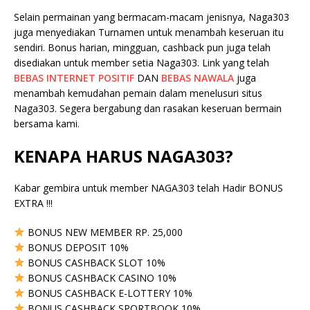
Selain permainan yang bermacam-macam jenisnya, Naga303
juga menyediakan Turnamen untuk menambah keseruan itu
sendiri. Bonus harian, mingguan, cashback pun juga telah
disediakan untuk member setia Naga303. Link yang telah
BEBAS INTERNET POSITIF
DAN
BEBAS NAWALA
juga
menambah kemudahan pemain dalam menelusuri situs
Naga303. Segera bergabung dan rasakan keseruan bermain
bersama kami.
KENAPA HARUS NAGA303?
Kabar gembira untuk member NAGA303 telah Hadir BONUS
EXTRA !!!
BONUS NEW MEMBER RP. 25,000
BONUS DEPOSIT 10%
BONUS CASHBACK SLOT 10%
BONUS CASHBACK CASINO 10%
BONUS CASHBACK E-LOTTERY 10%
BONUS CASHBACK SPORTBOOK 10%