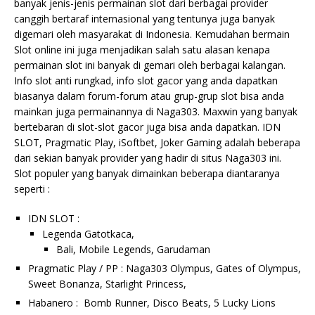
banyak jenis-jenis permainan slot dari berbagai provider
canggih bertaraf internasional yang tentunya juga banyak
digemari oleh masyarakat di Indonesia. Kemudahan bermain
Slot online ini juga menjadikan salah satu alasan kenapa
permainan slot ini banyak di gemari oleh berbagai kalangan.
Info slot anti rungkad, info slot gacor yang anda dapatkan
biasanya dalam forum-forum atau grup-grup slot bisa anda
mainkan juga permainannya di Naga303. Maxwin yang banyak
bertebaran di slot-slot gacor juga bisa anda dapatkan. IDN
SLOT, Pragmatic Play, iSoftbet, Joker Gaming adalah beberapa
dari sekian banyak provider yang hadir di situs Naga303 ini.
Slot populer yang banyak dimainkan beberapa diantaranya
seperti :
IDN SLOT :
Legenda Gatotkaca,
Bali, Mobile Legends, Garudaman
Pragmatic Play / PP : Naga303 Olympus, Gates of Olympus,
Sweet Bonanza, Starlight Princess,
Habanero : Bomb Runner, Disco Beats, 5 Lucky Lions