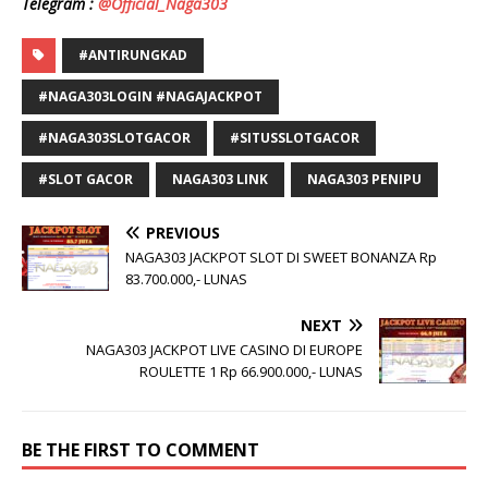
Telegram :
@Official_Naga303
#ANTIRUNGKAD
#NAGA303LOGIN #NAGAJACKPOT
#NAGA303SLOTGACOR
#SITUSSLOTGACOR
#SLOT GACOR
NAGA303 LINK
NAGA303 PENIPU
PREVIOUS
NAGA303 JACKPOT SLOT DI SWEET BONANZA Rp
83.700.000,- LUNAS
NEXT
NAGA303 JACKPOT LIVE CASINO DI EUROPE
ROULETTE 1 Rp 66.900.000,- LUNAS
BE THE FIRST TO COMMENT