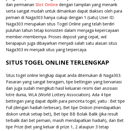
dan permainan
Slot Online
dengan tampilan yang menarik
serta sangat mudah untuk dimainkan dapat diakses oleh para
pemain di Naga303 hanya cukup dengan 1 (satu) User ID.
Naga303 merupakan situs Togel Online yang telah berdiri
puluhan tahun tetap konsisten dalam menjaga kepercayaan
member-membernya. Proses deposit yang cepat, wd
berapapun juga dibayarkan menjadi salah satu alasan situs
Naga303 ini menjadi situs yang terpercaya.
SITUS TOGEL ONLINE TERLENGKAP
Situs togel online lengkap dapat anda ditemukan di Naga303.
Pasaran yang sangat beragam, tipe bettingan yang bervariasi
dan juga sudah mengikuti hasil keluaran resmi dari asosiasi
lotre dunia, WLA (World Lottery Association). Ada 4 tipe
bettingan yang dapat dipilih para pencinta togel, yaitu : Bet tipe
Full (dengan hadiah terbesar), Bet tipe Diskon (mendapatkan
diskon untuk setiap bet), Bet tipe BB Bolak Balik (jika result
terbalik dari bet pemain, masih mendapatkan hadiah), dan Bet
tipe Prize (bet yang keluar di prize 1, 2 ataupun 3 tetap