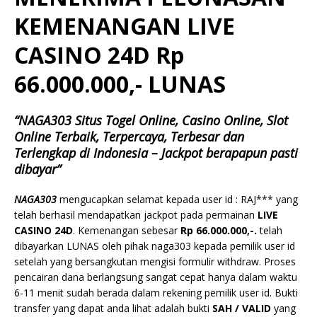
KEMENANGAN LIVE
CASINO 24D Rp
66.000.000,- LUNAS
“NAGA303 Situs Togel Online, Casino Online, Slot
Online Terbaik, Terpercaya, Terbesar dan
Terlengkap di Indonesia – Jackpot berapapun pasti
dibayar”
NAGA303
mengucapkan selamat kepada user id : RAJ*** yang
telah berhasil mendapatkan jackpot pada permainan
LIVE
CASINO 24D
. Kemenangan sebesar
Rp 66.000.000,-.
telah
dibayarkan LUNAS oleh pihak naga303 kepada pemilik user id
setelah yang bersangkutan mengisi formulir withdraw. Proses
pencairan dana berlangsung sangat cepat hanya dalam waktu
6-11 menit sudah berada dalam rekening pemilik user id. Bukti
transfer yang dapat anda lihat adalah bukti
SAH / VALID
yang