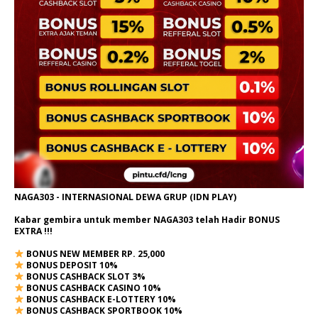
NAGA303 - INTERNASIONAL DEWA GRUP (IDN PLAY)
Kabar gembira untuk member NAGA303 telah Hadir BONUS
EXTRA !!!
BONUS NEW MEMBER RP. 25,000
BONUS DEPOSIT 10%
BONUS CASHBACK SLOT 3%
BONUS CASHBACK CASINO 10%
BONUS CASHBACK E-LOTTERY 10%
BONUS CASHBACK SPORTBOOK 10%