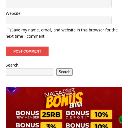
Website
Save my name, email, and website in this browser for the
next time I comment.
Search
Search