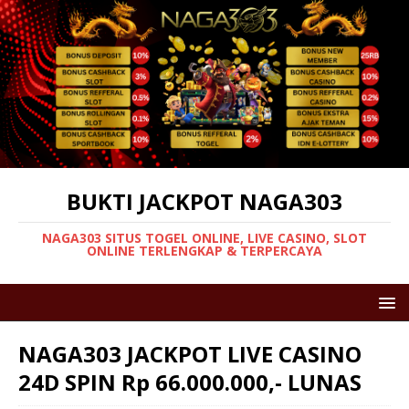
BUKTI JACKPOT NAGA303
NAGA303 SITUS TOGEL ONLINE, LIVE CASINO, SLOT
ONLINE TERLENGKAP & TERPERCAYA
NAGA303 JACKPOT LIVE CASINO
24D SPIN Rp 66.000.000,- LUNAS