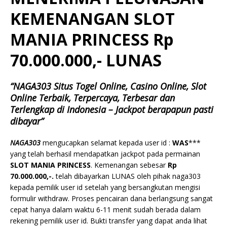
KEMENANGAN SLOT
MANIA PRINCESS Rp
70.000.000,- LUNAS
“NAGA303 Situs Togel Online, Casino Online, Slot
Online Terbaik, Terpercaya, Terbesar dan
Terlengkap di Indonesia – Jackpot berapapun pasti
dibayar”
NAGA303
mengucapkan selamat kepada user id :
WAS
***
yang telah berhasil mendapatkan jackpot pada permainan
SLOT MANIA PRINCESS
. Kemenangan sebesar
Rp
70.000.000,-.
telah dibayarkan LUNAS oleh pihak naga303
kepada pemilik user id setelah yang bersangkutan mengisi
formulir withdraw. Proses pencairan dana berlangsung sangat
cepat hanya dalam waktu 6-11 menit sudah berada dalam
rekening pemilik user id. Bukti transfer yang dapat anda lihat