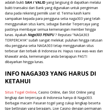
adalah bukti
SAH / VALID
yang langsung di dapatkan melalui
bukti transaksi dari Bank yang digunakan untuk pengiriman
dana pada rekening pemilik user id. Terima kasih kami
sampaikan kepada para pengguna setia naga303 yang telah
menggunakan situs kami, sebagai Bandar Terpercaya yang
pastinya membayar semua kemenangan member hingga
lunas. Apakah
Naga303
PENIPU
? Reputasi “NAGA303
TERPERCAYA” sudah sangat melekat. puluhan hingga ratusan
ribu pengguna setia NAGA303 tetap menggunakan situs
terbesar dan terbaik di Indonesia ini. Hapus rasa was-was dan
khawatir anda, kemenangan anda berapapun PASTI
dibayarkan hingga lunas.
INFO NAGA303 YANG HARUS DI
KETAHUI
Situs Togel Online
, Casino Online, dan Slot Online yang
lengkap dan terpercaya di Indonesia hanya di Naga303.
Berbagai macam Pasaran togel yang cukup lengkap beserta
tipe bettingan yang beragam, Live Casino dengan permainan