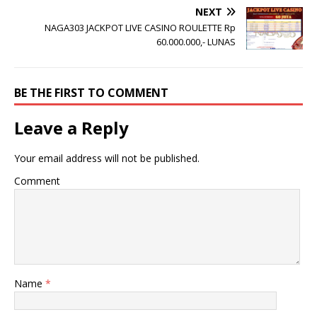
NEXT
NAGA303 JACKPOT LIVE CASINO ROULETTE Rp
60.000.000,- LUNAS
BE THE FIRST TO COMMENT
Leave a Reply
Your email address will not be published.
Comment
Name
*