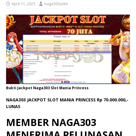
April 11, 2023
naga303adm
Bukti Jackpot Naga303 Slot Mania Princess
NAGA303 JACKPOT SLOT MANIA PRINCESS Rp 70.000.000,-
LUNAS
MEMBER NAGA303
MENERIMA PELUNASAN