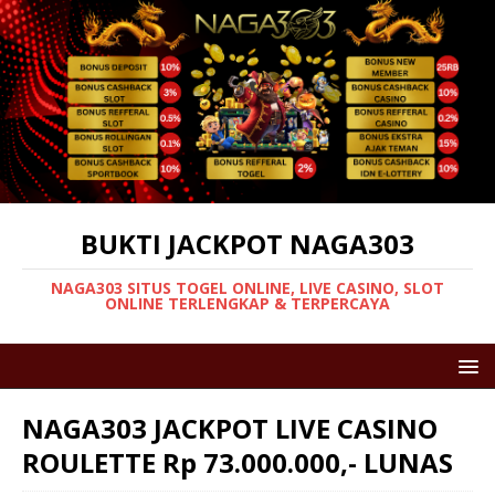
BUKTI JACKPOT NAGA303
NAGA303 SITUS TOGEL ONLINE, LIVE CASINO, SLOT
ONLINE TERLENGKAP & TERPERCAYA
NAGA303 JACKPOT LIVE CASINO
ROULETTE Rp 73.000.000,- LUNAS